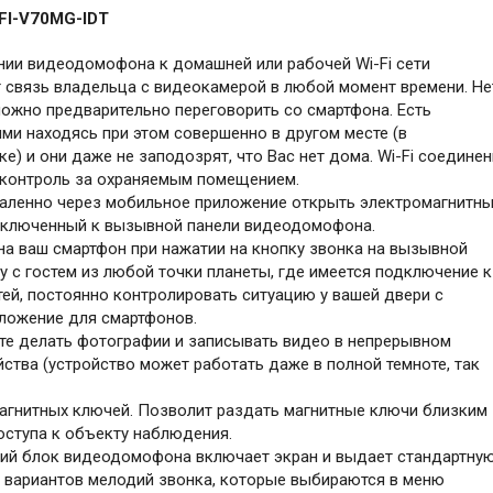
FI-V70MG-IDT
нии видеодомофона к домашней или рабочей Wi-Fi сети
т связь владельца с видеокамерой в любой момент времени. Не
ожно предварительно переговорить со смартфона. Есть
ми находясь при этом совершенно в другом месте (в
ке) и они даже не заподозрят, что Вас нет дома. Wi-Fi соедине
 контроль за охраняемым помещением.
аленно через мобильное приложение открыть электромагнитн
одключенный к вызывной панели видеодомофона.
а ваш смартфон при нажатии на кнопку звонка на вызывной
 с гостем из любой точки планеты, где имеется подключение к
тей, постоянно контролировать ситуацию у вашей двери с
иложение для смартфонов.
те делать фотографии и записывать видео в непрерывном
ства (устройство может работать даже в полной темноте, так
агнитных ключей. Позволит раздать магнитные ключи близким
оступа к объекту наблюдения.
ний блок видеодомофона включает экран и выдает стандартну
 вариантов мелодий звонка, которые выбираются в меню