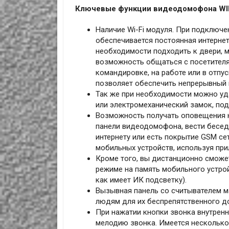
Ключевые функции видеодомофона WI
Наличие Wi-Fi модуля. При подключе
обеспечивается постоянная интерне
необходимости подходить к двери, м
возможность общаться с посетителя
командировке, на работе или в отпус
позволяет обеспечить непрерывный
Так же при необходимости можно уд
или электромеханический замок, п
Возможность получать оповещения н
панели видеодомофона, вести беседу
интернету или есть покрытие GSM се
мобильных устройств, используя пр
Кроме того, вы дистанционно сможе
режиме на память мобильного устрой
как имеет ИК подсветку).
Вызывная панель со считывателем м
людям для их беспрепятственного д
При нажатии кнопки звонка внутрен
мелодию звонка. Имеется несколько