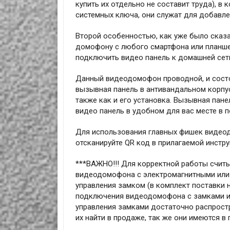
купить их отдельно не составит труда), в
системных ключа, они служат для добавле
Второй особенностью, как уже было сказ
домофону с любого смартфона или планше
подключить видео панель к домашней сет
Данный видеодомофон проводной, и состо
вызывная панель в антивандальном корпу
также как и его установка. Вызывная пан
видео панель в удобном для вас месте в 
Для использования главных фишек видео
отсканируйте QR код в прилагаемой инструк
***ВАЖНО!!! Для корректной работы считы
видеодомофона с электромагнитными или
управления замком (в комплект поставки 
подключения видеодомофона с замками и 
управления замками достаточно распростр
их найти в продаже, так же они имеются в