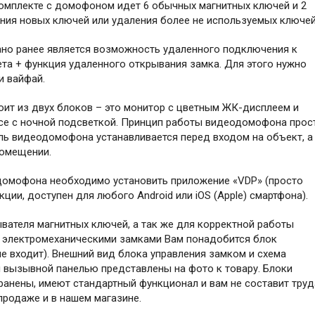
 комплекте с домофоном идет 6 обычных магнитных ключей и 2
ния новых ключей или удаления более не используемых ключей
ано ранее является возможность удаленного подключения к
та + функция удаленного открывания замка. Для этого нужно
и вайфай.
ит из двух блоков – это монитор с цветным ЖК-дисплеем и
се с ночной подсветкой. Принцип работы видеодомофона прост
ель видеодомофона устанавливается перед входом на объект, а
помещении.
домофона необходимо установить приложение «VDP» (просто
ции, доступен для любого Android или iOS (Apple) смартфона).
вателя магнитных ключей, а так же для корректной работы
 электромеханическими замками Вам понадобится блок
не входит). Внешний вид блока управления замком и схема
вызывной панелью представлены на фото к товару. Блоки
анены, имеют стандартный функционал и вам не составит труд
 продаже и в нашем магазине.