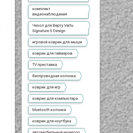
комплект
видеонаблюдения
Чехол для Верту Vertu
T
Signature S Design
игровой коврик для мыши
коврик для геймеров
TV приставка
беспроводная колонка
коврик для игр
коврик для компьютера
bluetooth колонка
коврик для ноутбука
автомобильный монитор