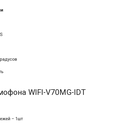
ли
OS
градусов
ть
мофона WIFI-V70MG-IDT
ежей – 1шт