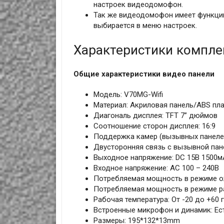
настроек видеодомофон.
Так же видеодомофон имеет функцию
выбирается в меню настроек.
Характеристики компле
Общие характеристики видео панели
Модель: V70MG-Wifi
Материал: Акриловая панель/ABS пл
Диагональ дисплея: TFT 7” дюймов
Соотношение сторон дисплея: 16:9
Поддержка камер (вызывных панелей
Двусторонняя связь с вызывной пан
Выходное напряжение: DC 15В 1500м
Входное напряжение: АС 100 – 240В
Потребляемая мощность в режиме о
Потребляемая мощность в режиме ра
Рабочая температура: От -20 до +60 
Встроенные микрофон и динамик: Ес
Размеры: 195*132*13mm