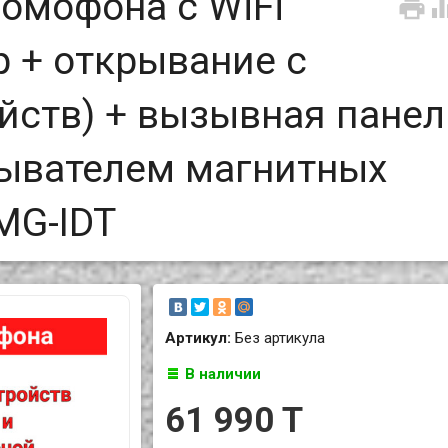
омофона с WiFi

р + открывание с
йств) + вызывная панел
тывателем магнитных
MG-IDT
Артикул:
Без артикула
В наличии
61 990 T