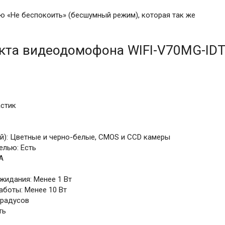
 «Не беспокоить» (бесшумный режим), которая так же
кта видеодомофона WIFI-V70MG-ID
астик
): Цветные и черно-белые, CMOS и CCD камеры
елью: Есть
А
жидания: Менее 1 Вт
боты: Менее 10 Вт
градусов
ть