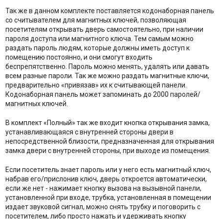
Так же в данном комплекте поставляется кодонаборная панель
со считывателем для магнитных ключей, позволяющая
посетителям открывать дверь самостоятельно, при наличии
пароля доступа или магнитного ключа. Тем самым можно
раздать пароль людям, которые должны иметь доступ к
помещению постоянно, и они смогут входить
беспрепятственно. Пароль можно менять, удалять или давать
всем разные пароли. Так же можно раздать магнитные ключи,
предварительно «привязав» их к считывающей панели.
Кодонаборная панель может запоминать до 2000 паролей/
магнитных ключей.
В комплект «Полный» так же входит кнопка открывания замка,
устанавливающаяся с внутренней стороны двери в
непосредственной близости, предназначенная для открывания
замка двери с внутренней стороны, при выходе из помещения.
Если посетитель знает пароль или у него есть магнитный ключ,
набрав его/прислонив ключ, дверь откроется автоматически,
если же нет - нажимает кнопку вызова на вызывной панели,
установленной при входе, трубка, установленная в помещении
издает звуковой сигнал, можно снять трубку и поговорить с
посетителем, либо просто нажать и удерживать кнопку