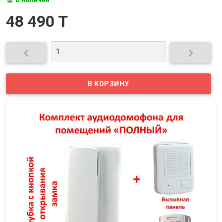
48 490 T

