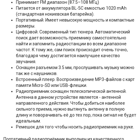
Принимает FM диапазон (87.5–108 МГц)
Питается от аккумулятора BL-5C емкостью 1020 mAh
(стандартная нокиевская батарейка).
Портативный. Имеет невысокую мощность и компактные
размеры.
Цифровой. Современный тип тюнера. Автоматический
поиск дает возможность приемнику самостоятельно
найти и запомнить радиостанции во всем диапазоне
частот. К тому же, сам поиск происходит очень точно,
благодаря чему достигается наилучшее качество
звучания.
Оснащен разъемом 3.5 мм, прослушивать музыку можно
так же с наушников.
Встроенный плеер. Воспроизведение MP3-файлов с карт
памяти Micro-SD или USB-флешки.
Радиоприемник оснащен телескопической антенной.
Антенна в данном устройстве является - антенной
направленного действия. Чтобы добиться наиболее
сильного приема, нужно вытянуть антенну в полную
длину и поворачивать её до тех пор, пока сигнал не будет
идеальным.
Ремешок для того чтобы носить радиоприемник на руке.
Портативный радиоприёмник выполнен из качественного