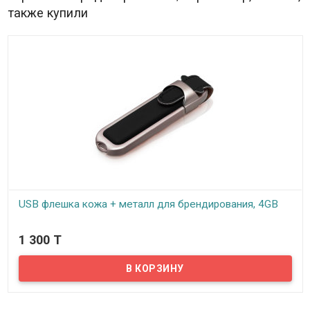
также купили
USB флешка кожа + металл для брендирования, 4GB
В наличии
1 300 T
Предлагаем вам купить USB флешку объемом 4GB. Если вы ищете
необычный и солидный корпоративный подарок, кожаная USB
флешка для брендирования будет отличным решением. Это
практичные и всегда уместные сувениры, которые будут
полезными для получателя и послужат дополнительной
рекламой для вашей компании. Данные флешки относятся к
категории VIP-класса. Корпус флешки изготовлен из
высококачественной кожи, и обладает большой поверхностью