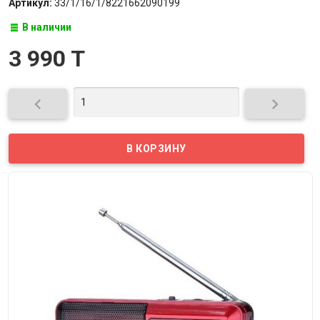
Артикул:
33/1/16/1/8221662090199
В наличии
3 990 T

