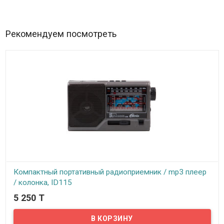
под нанесение логотипа. Флеш-накопитель удобно использовать
как брелок. В производстве используется качественная кожа,
которая выдерживает постоянное использование и не теряет
своего внешнего вида.
Рекомендуем посмотреть
Компактный портативный радиоприемник / mp3 плеер
/ колонка, ID115
5 250 T
В наличии
Несмотря на обилие мобильных устройств, способных ловить
сигналы FM- радиостанций, воспроизводить аудио и видео,