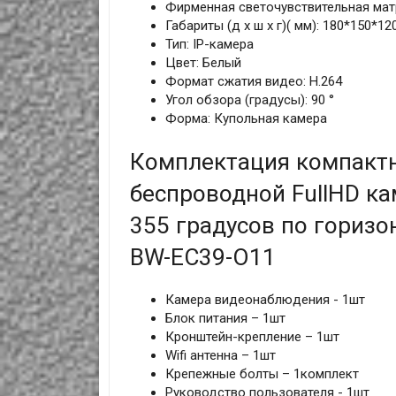
Фирменная светочувствительная мат
Габариты (д х ш х г)( мм): 180*150*1
Тип: IP-камера
Цвет: Белый
Формат сжатия видео: H.264
Угол обзора (градусы): 90 °
Форма: Купольная камера
Комплектация компактн
беспроводной FullHD к
355 градусов по горизо
BW-EC39-O11
Камера видеонаблюдения - 1шт
Блок питания – 1шт
Кронштейн-крепление – 1шт
Wifi антенна – 1шт
Крепежные болты – 1комплект
Руководство пользователя - 1шт