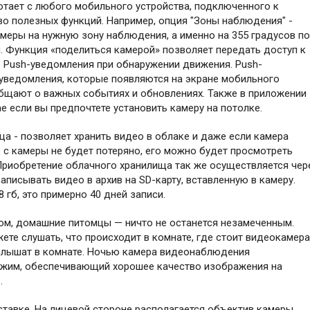
отает с любого мобильного устройства, подключенного к
во полезных функций. Например, опция "Зоны наблюдения" -
меры на нужную зону наблюдения, а именно на 355 градусов по
и. Функция «поделиться камерой» позволяет передать доступ к
. Push-уведомления при обнаружении движения. Push-
уведомления, которые появляются на экране мобильного
бщают о важных событиях и обновлениях. Также в приложении
ае если вы предпочтете установить камеру на потолке.
 - позволяет хранить видео в облаке и даже если камера
 с камеры не будет потеряно, его можно будет просмотреть
 Приобретение облачного хранилища так же осуществляется чер
писывать видео в архив на SD-карту, вставленную в камеру.
гб, это примерно 40 дней записи.
ком, домашние питомцы — ничто не останется незамеченным.
те слушать, что происходит в комнате, где стоит видеокамера
услышат в комнате. Ночью камера видеонаблюдения
ежим, обеспечивающий хорошее качество изображения на
.
ставке. На лицевой стороне располагается объектив камеры,