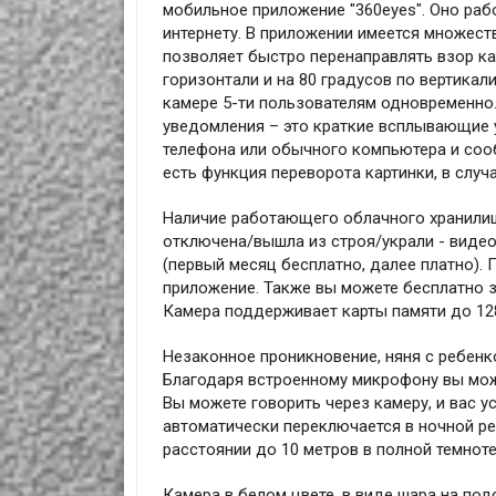
мобильное приложение "360eyes". Оно раб
интернету. В приложении имеется множест
позволяет быстро перенаправлять взор ка
горизонтали и на 80 градусов по вертикал
камере 5-ти пользователям одновременно
уведомления – это краткие всплывающие 
телефона или обычного компьютера и соо
есть функция переворота картинки, в случ
Наличие работающего облачного хранилища
отключена/вышла из строя/украли - видео
(первый месяц бесплатно, далее платно).
приложение. Также вы можете бесплатно за
Камера поддерживает карты памяти до 128 
Незаконное проникновение, няня с ребен
Благодаря встроенному микрофону вы може
Вы можете говорить через камеру, и вас 
автоматически переключается в ночной р
расстоянии до 10 метров в полной темноте
Камера в белом цвете, в виде шара на под