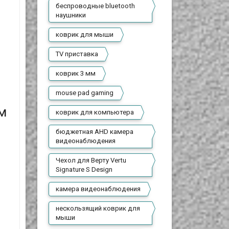
беспроводные bluetooth
наушники
коврик для мыши
TV приставка
коврик 3 мм
mouse pad gaming
м
коврик для компьютера
бюджетная AHD камера
видеонаблюдения
Чехол для Верту Vertu
Signature S Design
камера видеонаблюдения
нескользящий коврик для
мыши