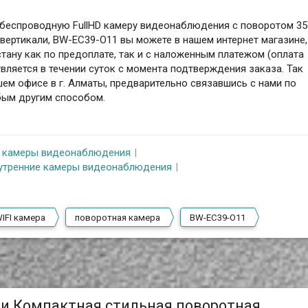
беспроводную FullHD камеру видеонаблюдения с поворотом 35
 вертикали, BW-EC39-O11 вы можете в нашем интернет магазине,
тану как по предоплате, так и с наложенным платежом (оплата
вляется в течении суток с момента подтверждения заказа. Так
шем офисе в г. Алматы, предварительно связавшись с нами по
бым другим способом.
i камеры видеонаблюдения
утренние камеры видеонаблюдения
IFI камера
поворотная камера
BW-EC39-O11
ли Компактная стильная поворотная