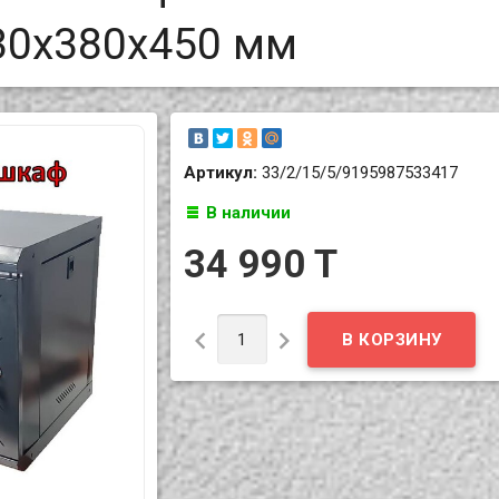
530х380х450 мм
Артикул:
33/2/15/5/9195987533417
В наличии
34 990 T

