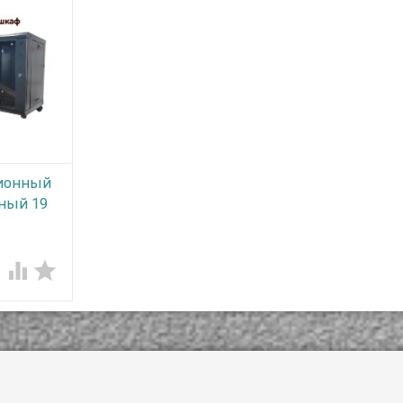
монтажа и дальнейшег
обслуживания вашей
системы
видеонаблюдения или
другой кабельной
инфраструктуры.
ионный
ный 19
 мм


и
ные шкафы
 как в
квартирах,
е, барах
х и бизнес
еждениях
лах,
рситетах и