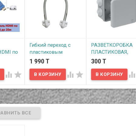
Гибкий переход с
РАЗВЕТКОРОБКА
HDMI по
пластиковым
ПЛАСТИКОВАЯ,
J45) до
держателем, P-5YOA
80Х80Х40ММ, 6
1 990 T
300 T
ОТВЕРСТИЙ, EL-
В наличии
GROUP




Предлагаем вам
приобрести гибкий
В наличии
переход с пластиковым
для
держателем, P-5YOA.
Предлагаем пластико
льшое
разветкоробки
20м)
80х80х40мм для
 четкости
видеонаблюдения.
 пара UTP
Удобные для монтажа
кабельных соединений
видеонаблюдения,
компактные размеры,
низкая цена,
герметичность - все чт
нужно для удобства