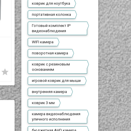
коврик для ноутбука
портативная колонка
Готовый комплект IP
видеонаблюдения
WIFI камера
Бюджетный
Магнитный кабель
переходник-
USB - USB Type-C 1
поворотная камера
разветвитель мини
метр, MX-CB24
600 T
1 990 T
коммутатор с 1
коврик с резиновым
В наличии
основанием
RJ45/LAN на 2






RJ45/LAN
Представляем вам
игровой коврик для мыши
магнитный кабель для
зарядки, совместимый с
В наличии
устройствами с разъемом
вые
внутренняя камера
USB Type-C.
Разветвитель кабеля RJ-
45/LAN/Ethernet (8р8с,
коврик 3 мм
витая пара) из одного на
два. Применяется для
соединения/разветвления
камера видеонаблюдения
уже оконченных вилками
уличного исполнения
RJ-45 шнуров.
о
бюджетная AHD камера