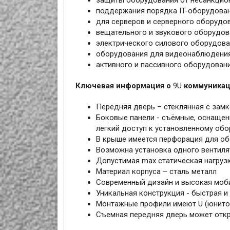
защиты оборудования от несанкцио
поддержания порядка IT-оборудова
для серверов и серверного оборудо
вещательного и звукового оборудов
электрического силового оборудов
оборудования для видеонаблюдения
активного и пассивного оборудован
Ключевая информация о
9U
коммуникац
Передняя дверь – стеклянная с замк
Боковые панели - съёмные, оснаще
легкий доступ к установленному об
В крыше имеется перфорация для об
Возможна установка одного вентилят
Допустимая max статическая нагрузка
Материал корпуса – сталь металл
Современный дизайн и высокая моб
Уникальная конструкция - быстрая и
Монтажные профили имеют U (юнитов
Съемная передняя дверь может откры