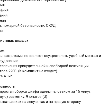
нированных действий посторонних лиц
ния
вания
ания
ания
, пожарной безопасности, СКУД
ия
ионных шкафах:
ом.
ны защелками, позволяют осуществлять удобный монтаж и
орудованию.
еспечения принудительной и свободной вентиляции.
ора 220В. (в комплект не входит)
 40 кг.
ильность.
 простая сборка шкафа одним человеком за 15 минут.
ую) разметку: 9 юнитов (U)
ваться как на левую, так и на правую сторону.