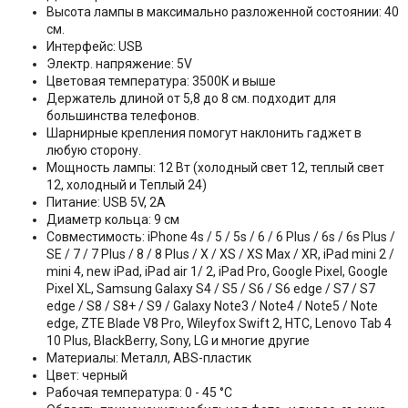
Высота лампы в максимально разложенной состоянии: 40
см.
Интерфейс: USB
Электр. напряжение: 5V
Цветовая температура: 3500К и выше
Держатель длиной от 5,8 до 8 см. подходит для
большинства телефонов.
Шарнирные крепления помогут наклонить гаджет в
любую сторону.
Мощность лампы: 12 Вт (холодный свет 12, теплый свет
12, холодный и Теплый 24)
Питание: USB 5V, 2A
Диаметр кольца: 9 см
Совместимость: iPhone 4s / 5 / 5s / 6 / 6 Plus / 6s / 6s Plus /
SE / 7 / 7 Plus / 8 / 8 Plus / X / XS / XS Max / XR, iPad mini 2 /
mini 4, new iPad, iPad air 1/ 2, iPad Pro, Google Pixel, Google
Pixel XL, Samsung Galaxy S4 / S5 / S6 / S6 edge / S7 / S7
edge / S8 / S8+ / S9 / Galaxy Note3 / Note4 / Note5 / Note
edge, ZTE Blade V8 Pro, Wileyfox Swift 2, HTC, Lenovo Tab 4
10 Plus, BlackBerry, Sony, LG и многие другие
Материалы: Металл, ABS-пластик
Цвет: черный
Рабочая температура: 0 - 45 °C