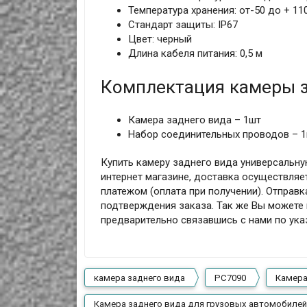
Температура хранения: от-50 до + 11
Стандарт защиты: IP67
Цвет: черный
Длина кабеля питания: 0,5 м
Комплектация камеры з
Камера заднего вида – 1шт
Набор соединительных проводов – 
Купить камеру заднего вида универсальну
интернет магазине, доставка осуществляет
платежом (оплата при получении). Отправк
подтверждения заказа. Так же Вы можете п
предварительно связавшись с нами по ук
камера заднего вида
PC7090
Камера
Камера заднего вида для грузовых автомобиле