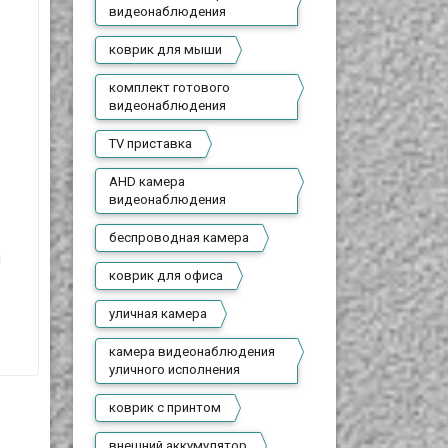
видеонаблюдения
коврик для мыши
комплект готового
видеонаблюдения
TV приставка
AHD камера
видеонаблюдения
беспроводная камера
м
коврик для офиса
уличная камера
камера видеонаблюдения
уличного исполнения
коврик с принтом
внешний аккумулятор