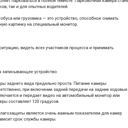
ляет парковаться в полной темноте. Парковочная камера стан
в, так и для опытных водителей.
обуса или грузовика — это устройство, способное снимать
ную картинку на специальный монитор.
итуацию, видеть всех участников процесса и принимать
а записывающее устройство.
еры заднего вида предельно проста. Питание камеры
ветственно, при включении задней передачи на задние ходовые
включается и передает видео на автомобильный монитор или
еры составляет 120 градусов.
 влагозащиты является очень важным показателем для камер
зависит срок службы камеры.