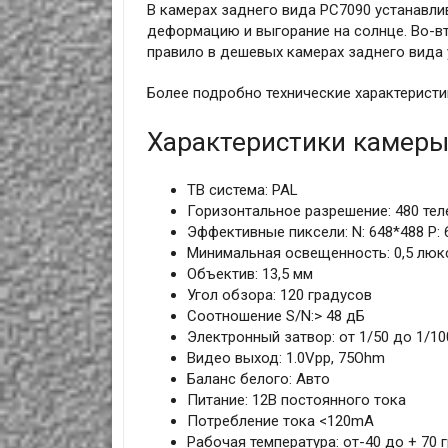
В камерах заднего вида PC7090 устанавли
деформацию и выгорание на солнце. Во-в
правило в дешевых камерах заднего вида
Более подробно технические характерист
Характеристики камеры
ТВ система: PAL
Горизонтальное разрешение: 480 те
Эффективные пиксели: N: 648*488 P: 
Минимальная освещенность: 0,5 люк
Объектив: 13,5 мм
Угол обзора: 120 градусов
Соотношение S/N:> 48 дБ
Электронный затвор: от 1/50 до 1/100
Видео выход: 1.0Vpp, 75Ohm
Баланс белого: Авто
Питание: 12В постоянного тока
Потребление тока <120mA
Рабочая температура: от-40 до + 70 