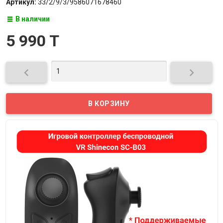
Артикул:
33/2/9/3/9586071678460
В наличии
5 990 T

