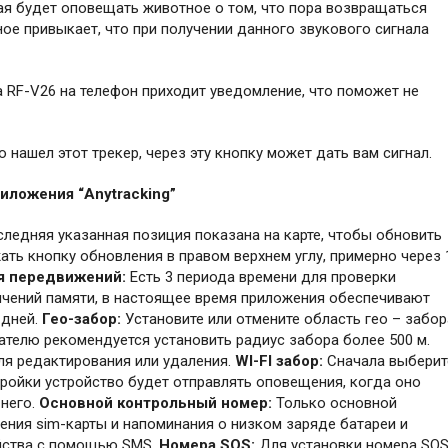
ая будет оповещать животное о том, что пора возвращаться
ое привыкает, что при получении данного звукового сигнала
а RF-V26 на телефон приходит уведомление, что поможет не
о нашел этот трекер, через эту кнопку может дать вам сигнал.
иложения “
Anytracking”
ледняя указанная позиция показана на карте, чтобы обновить
ть кнопку обновления в правом верхнем углу, примерно через 
я передвижений:
Есть 3 периода времени для проверки
ичений памяти, в настоящее время приложения обеспечивают
 дней.
Гео-забор:
Установите или отмените область гео – забор
телю рекомендуется установить радиус забора более 500 м.
ля редактирования или удаления.
WI-FI забор:
Сначала выберит
тройки устройство будет отправлять оповещения, когда оно
 него.
Основной контрольный номер:
Только основной
ния sim-карты и напоминания о низком заряде батареи и
ойства с помощью SMS.
Номера SOS:
Для установки номера SO