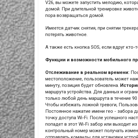
V26, вы можете запустить мелодию, котор
домой. При длительной тренировке животн
пора возвращаться домой.
Имеется датчик снятия, при снятии трекер
потерять животное.
А также есть кнопка SOS, если вдруг кто-т
Функции и возможности мобильного пр
Отслеживание в реальном времени:
Пос
местоположение, пользователь может нажа
минуту, позиция будет обновлена.
Истори
маршрута устройства. Для данных и огран
только любой день маршрута в течение 90
Чтобы избежать ложной тревоги, Пользова
Постоянное нажатие имени гео - забора д
точку доступа Wi-Fi. После успешного нас
попадет в этот Wi-Fi забор или выходит из
контрольный номер может получать измене
отправлять команды для установки устр