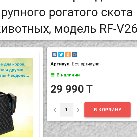
крупного рогатого скота 
животных, модель RF-V2
Артикул:
Без артикула
В наличии
29 990 T

