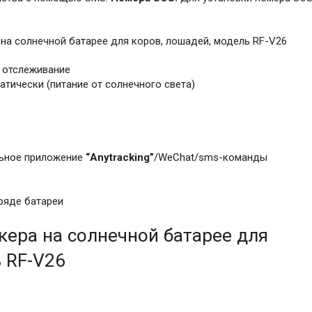
 на солнечной батарее для коров, лошадей, модель RF-V26
 отслеживание
атически (питание от солнечного света)
льное приложение
“
Anytracking”
/WeChat/sms-команды
ряде батареи
кера на солнечной батарее для
 RF-V26