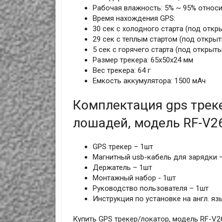
Рабочая влажность: 5% ~ 95% относ
Время нахождения GPS:
30 сек с холодного старта (под отк
29 сек с теплым стартом (под откры
5 сек с горячего старта (под открыт
Размер трекера: 65x50х24 мм
Вес трекера: 64 г
Емкость аккумулятора: 1500 мАч
Комплектация gps треке
лошадей, модель RF-V2
GPS трекер – 1шт
Магнитный usb-кабель для зарядки 
Держатель – 1шт
Монтажный набор - 1шт
Руководство пользователя – 1шт
Инструкция по установке на англ. яз
Купить GPS трекер/локатор, модель RF-V2