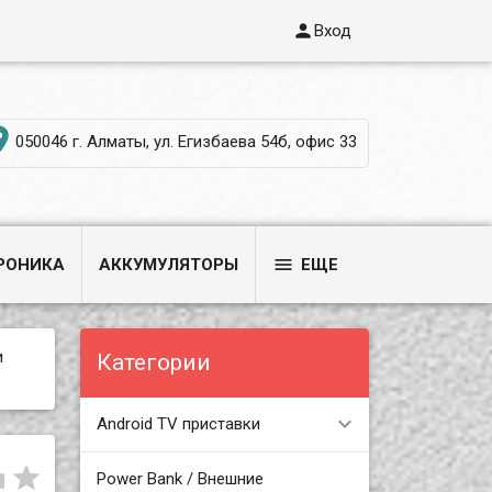

Вход

050046 г. Алматы, ул. Егизбаева 54б, офис 33

РОНИКА
АККУМУЛЯТОРЫ
ЕЩЕ
и
Категории
Android TV приставки


Power Bank / Внешние