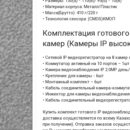
• Размеры: 130(d) * 110(В)/ 95(d) * 70(В)
• Материал корпуса: Металл/Пластик
• Масса(Брутто): 410 г/220 г
• Технология сенсора: (CMOS)КМОП
Комплектация готового
камер (Камеры IP высо
• Сетевой IP видеорегистратор на 8 камер
• Коммутатор активный на 10 портов – 1шт
• Камера видеонаблюдения IP 2.0MP день/
• Крепление для камеры - 6шт
• Монтажный комплект – 6шт
• Кабель соединительный камера-коммутат
• Инжектор для камеры видеонаблюдения
• Кабель соединительный видеорегистрато
Купить комплект готового IP видеонаблюде
доставка осуществляется по всему Казахс
при получении). Отправка заказов осущест