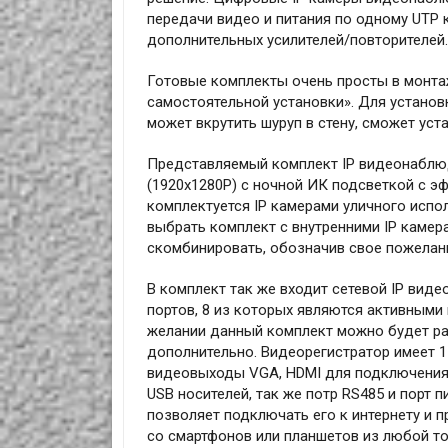
передачи видео и питания по одному UTP 
дополнительных усилителей/повторителей.
Готовые комплекты очень просты в монта
самостоятельной установки». Для установ
может вкрутить шуруп в стену, сможет уст
Представляемый комплект IP видеонаблюд
(1920x1280P) с ночной ИК подсветкой с 
комплектуется IP камерами уличного испо
выбрать комплект с внутренними IP камер
скомбинировать, обозначив свое пожелани
В комплект так же входит сетевой IP виде
портов, 8 из которых являются активными 
желании данный комплект можно будет рас
дополнительно. Видеорегистратор имеет 1
видеовыходы VGA, HDMI для подключения 
USB носителей, так же потр RS485 и порт 
позволяет подключать его к интернету и 
со смартфонов или планшетов из любой точ