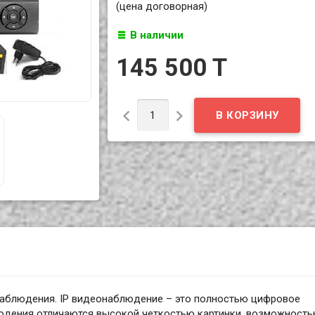
(цена договорная)
В наличии
145 500 T


аблюдения. IP видеонаблюдение – это полностью цифровое
юдения отличаются высокой четкостью картинки, возможност