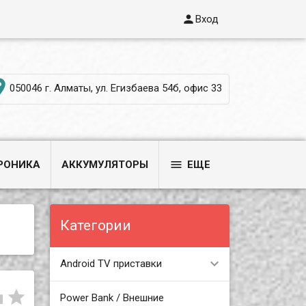

Вход

050046 г. Алматы, ул. Егизбаева 54б, офис 33

РОНИКА
АККУМУЛЯТОРЫ
ЕЩЕ
Категории
Android TV приставки


Power Bank / Внешние