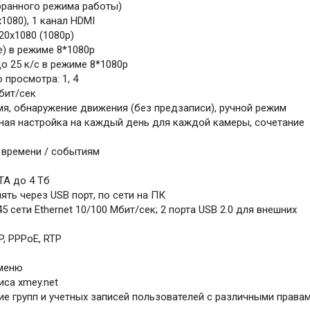
бранного режима работы)
1080), 1 канал HDMI
20х1080 (1080p)
me) в режиме 8*1080p
о 25 к/с в режиме 8*1080p
просмотра: 1, 4
бит/сек
я, обнаружение движения (без предзаписи), ручной режим
ная настройка на каждый день для каждой камеры, сочетание
 времени / событиям
TA до 4 Тб
ть через USB порт, по сети на ПК
 сети Ethernet 10/100 Мбит/сек; 2 порта USB 2.0 для внешних
P, PPPoE, RTP
 меню
са xmey.net
е групп и учетных записей пользователей с различными права