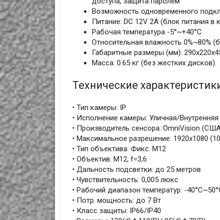
доступа, защита паролем
Возможность одновременного подкл
Питание: DC 12V 2A (блок питания в 
Рабочая температура -5°~+40°C
Относительная влажность 0%~80% (б
Габаритные размеры (мм): 290х220х4
Масса: 0.65 кг (без жестких дисков).
Технические характеристик
• Тип камеры: IP
• Исполнение камеры: Уличная/Внутренняя
• Производитель сенсора: OmniVision (США
• Максимальное разрешение: 1920x1080 (1
• Тип объектива: Фикс. М12
• Объектив: M12, f=3,6
• Дальность подсветки: до 25 метров
• Чувствительность: 0,005 люкс
• Рабочий диапазон температур: -40°С~50°
• Потр. мощность: до 7 Вт
• Класс защиты: IP66/IP40