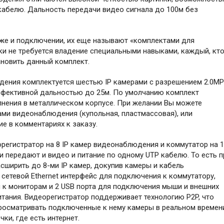
кабелю. Дальность передачи видео сигнала до 100м без
же и подключении, их еще называют «комплектами для
ки не требуется владение специальными навыками, каждый, кт
ановить данный комплект.
ения комплектуется шестью IP камерами с разрешением 2.0MP
эффективной дальностью до 25м. По умолчанию комплект
лнения в металлическом корпусе. При желании Вы можете
ами видеонаблюдения (купольная, пластмассовая), или
е в комментариях к заказу.
орегистратор на 8 IP камер видеонаблюдения и коммутатор на 
и передают и видео и питание по одному UTP кабелю. То есть п
ширить до 8-ми IP камер, докупив камеры и кабель
 сетевой Ethernet интерфейс для подключения к коммутатору,
к мониторам и 2 USB порта для подключения мыши и внешних
питания. Видеорегистратор поддерживает технологию P2P, что
просматривать подключенные к нему камеры в реальном времен
ки, где есть интернет.