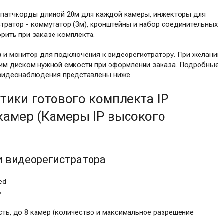
и-патчкорды длиной 20м для каждой камеры, инжекторы для
тратор - коммутатор (3м), кронштейны и набор соединительных
рить при заказе комплекта.
D) и монитор для подключения к видеорегистратору. При желани
им диском нужной емкости при оформлении заказа. Подробны
P видеонаблюдения представлены ниже.
тики готового комплекта IP
камер (Камеры IP высокого
и видеорегистратора
ed
ь
ть, до 8 камер (количество и максимальное разрешение