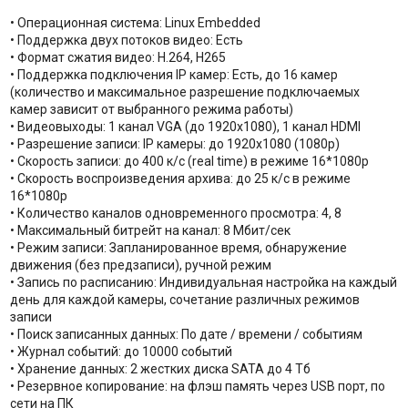
• Операционная система: Linux Embedded
• Поддержка двух потоков видео: Есть
• Формат сжатия видео: H.264, H265
• Поддержка подключения IP камер: Есть, до 16 камер
(количество и максимальное разрешение подключаемых
камер зависит от выбранного режима работы)
• Видеовыходы: 1 канал VGA (до 1920x1080), 1 канал HDMI
• Разрешение записи: IP камеры: до 1920х1080 (1080p)
• Скорость записи: до 400 к/с (real time) в режиме 16*1080p
• Скорость воспроизведения архива: до 25 к/с в режиме
16*1080p
• Количество каналов одновременного просмотра: 4, 8
• Максимальный битрейт на канал: 8 Мбит/сек
• Режим записи: Запланированное время, обнаружение
движения (без предзаписи), ручной режим
• Запись по расписанию: Индивидуальная настройка на каждый
день для каждой камеры, сочетание различных режимов
записи
• Поиск записанных данных: По дате / времени / событиям
• Журнал событий: до 10000 событий
• Хранение данных: 2 жестких диска SATA до 4 Тб
• Резервное копирование: на флэш память через USB порт, по
сети на ПК