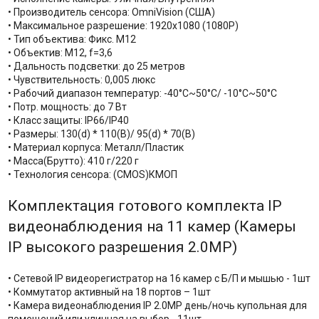
• Производитель сенсора: OmniVision (США)
• Максимальное разрешение: 1920x1080 (1080Р)
• Тип объектива: Фикс. М12
• Объектив: M12, f=3,6
• Дальность подсветки: до 25 метров
• Чувствительность: 0,005 люкс
• Рабочий диапазон температур: -40°С~50°С/ -10°С~50°С
• Потр. мощность: до 7 Вт
• Класс защиты: IP66/IP40
• Размеры: 130(d) * 110(В)/ 95(d) * 70(В)
• Материал корпуса: Металл/Пластик
• Масса(Брутто): 410 г/220 г
• Технология сенсора: (CMOS)КМОП
Комплектация готового комплекта IP
видеонаблюдения на 11 камер (Камеры
IP высокого разрешения 2.0MP)
• Сетевой IP видеорегистратор на 16 камер с Б/П и мышью - 1шт
• Коммутатор активный на 18 портов – 1шт
• Камера видеонаблюдения IP 2.0MP день/ночь купольная для
помещений или уличная на выбор - 11шт