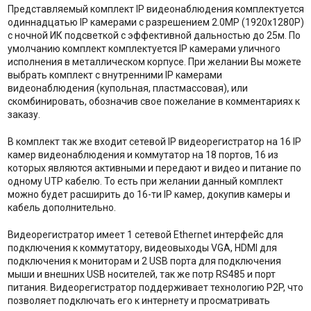
Представляемый комплект IP видеонаблюдения комплектуется
одиннадцатью IP камерами с разрешением 2.0MP (1920x1280P)
с ночной ИК подсветкой с эффективной дальностью до 25м. По
умолчанию комплект комплектуется IP камерами уличного
исполнения в металлическом корпусе. При желании Вы можете
выбрать комплект с внутренними IP камерами
видеонаблюдения (купольная, пластмассовая), или
скомбинировать, обозначив свое пожелание в комментариях к
заказу.
В комплект так же входит сетевой IP видеорегистратор на 16 IP
камер видеонаблюдения и коммутатор на 18 портов, 16 из
которых являются активными и передают и видео и питание по
одному UTP кабелю. То есть при желании данный комплект
можно будет расширить до 16-ти IP камер, докупив камеры и
кабель дополнительно.
Видеорегистратор имеет 1 сетевой Ethernet интерфейс для
подключения к коммутатору, видеовыходы VGA, HDMI для
подключения к мониторам и 2 USB порта для подключения
мыши и внешних USB носителей, так же потр RS485 и порт
питания. Видеорегистратор поддерживает технологию P2P, что
позволяет подключать его к интернету и просматривать