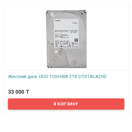
Жесткий диск HDD TOSHIBA 2Тб DT01ACA200
В наличии
33 000 T
Предлагаем вам купить 3.5-дюймовые жесткие диски,
оптимизированные для использования в энергоэффективных
настольных компьютерах, видеорегистраторах, дисковых
массивах. Модели серии DT01ACA поддерживают расширенный
формат (AF) и технологию усовершенствованного управления
питанием. Помимо всего прочего, они обеспечивают экономию
энергии в режиме бездействия до 16 % по сравнению с
предыдущими моделями. Частота вращения шпинделя
составляет 7200 об/мин.