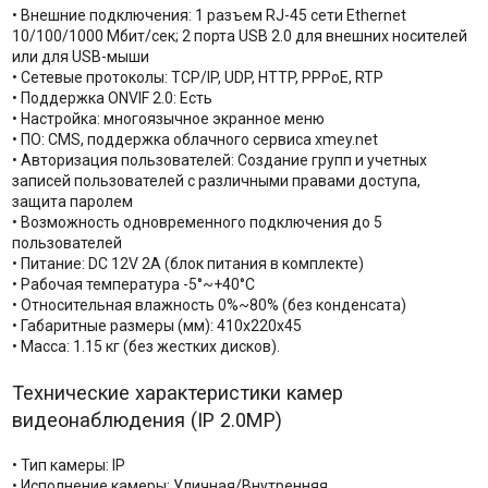
• Внешние подключения: 1 разъем RJ-45 сети Ethernet
10/100/1000 Мбит/сек; 2 порта USB 2.0 для внешних носителей
или для USB-мыши
• Сетевые протоколы: TCP/IP, UDP, HTTP, PPPoE, RTP
• Поддержка ONVIF 2.0: Есть
• Настройка: многоязычное экранное меню
• ПО: CMS, поддержка облачного сервиса xmey.net
• Авторизация пользователей: Создание групп и учетных
записей пользователей с различными правами доступа,
защита паролем
• Возможность одновременного подключения до 5
пользователей
• Питание: DC 12V 2A (блок питания в комплекте)
• Рабочая температура -5°~+40°C
• Относительная влажность 0%~80% (без конденсата)
• Габаритные размеры (мм): 410х220х45
• Масса: 1.15 кг (без жестких дисков).
Технические характеристики камер
видеонаблюдения (IP 2.0MP)
• Тип камеры: IP
• Исполнение камеры: Уличная/Внутренняя