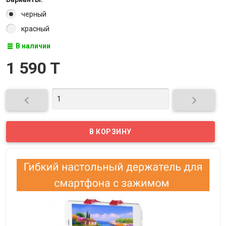
черный
красный
В наличии
1 590 T

