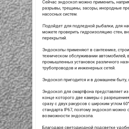
Сейчас эндоскоп можно применить, наприм
разрывы, трещины, засоры, инородные пре
насосных систем.
Подойдет для подледной рыбалки, для на
можете проверить гидроизоляцию стен, в
перекрытий.
Эндоскопы применяют в сантехнике, строи
техническом обслуживании автомобилей, в
промышленных установок различного назн
трубопроводов и инженерных сетей.
Эндоскоп пригодится и в домашнем быту, 
Эндоскоп для смартфона представляет из 
конце которого две камеры с разрешением
сразу с двух ракурсов c широким углом 60
стандарта IP67, поэтому эндоскоп можно о
возможности эндоскопа.
Благодаря светодиодной подсветке удобн