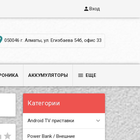

Вход

050046 г. Алматы, ул. Егизбаева 54б, офис 33

РОНИКА
АККУМУЛЯТОРЫ
ЕЩЕ
Категории
Android TV приставки


Power Bank / Внешние