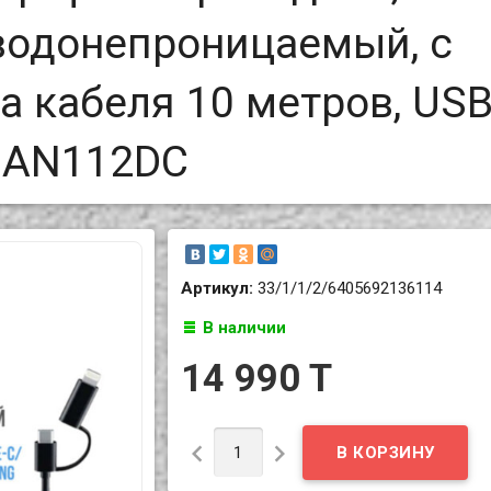
 водонепроницаемый, с
а кабеля 10 метров, US
g, AN112DC
Артикул:
33/1/1/2/6405692136114
В наличии
14 990 T

