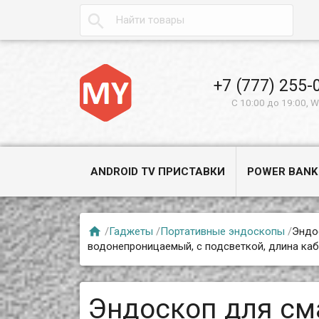

+7 (777) 255-
С 10:00 до 19:00, 
ANDROID TV ПРИСТАВКИ
POWER BANK

/
Гаджеты
/
Портативные эндоскопы
/
Эндо
водонепроницаемый, с подсветкой, длина кабе
Эндоскоп для см