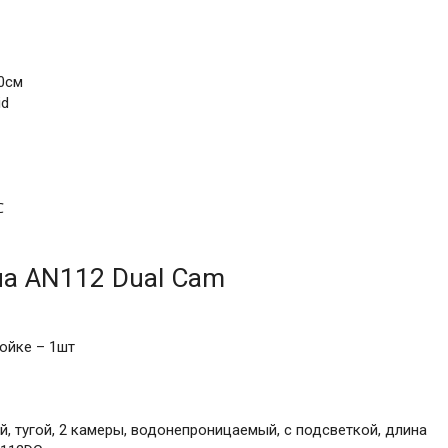
0см
id
℃
а AN112 Dual Cam
ойке – 1шт
, тугой, 2 камеры, водонепроницаемый, с подсветкой, длина