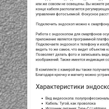
или же совсем не освещены. Вы можете ре
конце кабеля располагается регулирующе
управления фотосъемкой. Фокусное рассто
Подключить эндоскоп можно к смартфону и
Работа с эндоскопом для смартфонов осу
приложение является программной платфо
Подключаете эндоскоп к телефону и изобр
видеть то же самое, что видит объектив 
Позволяет делать фото и записывать виде
изображений. Также имеется индикация с
В комплекте с камерой вы также получает
Благодаря крючку и магниту можно устра
Характеристики эндоск
Вид видеоскопа: полупрофессионал
Кабель: Тугой, как проволока
Источник питания: Type-C/ Lightning