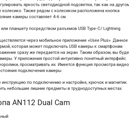
гулировать яркость светодиодной подсветки, так как на друго
е колесико. Также рядом с колесиком расположена кнопка
яние камеры составляет 4-6 см.
ли планшету посредством разъемов USB Type-C/ Lightning.
ществляется через мобильное приложение «Usee Plus». Данное
рмой, которая может подключать USB камеры к смартфонам.
ажение сразу же передается на экран. Таким образом, вы буде
камеры. У приложения простой интуитивно понятный интерфейс.
оролики, просматривать их. Имеется функция просмотра видео
остояния подключения камеры.
е инструкцию по подключению и настройке, крючок и магнитик.
нить небольшие лишние предметы в труднодоступных местах.
опа AN112 Dual Cam
ьный