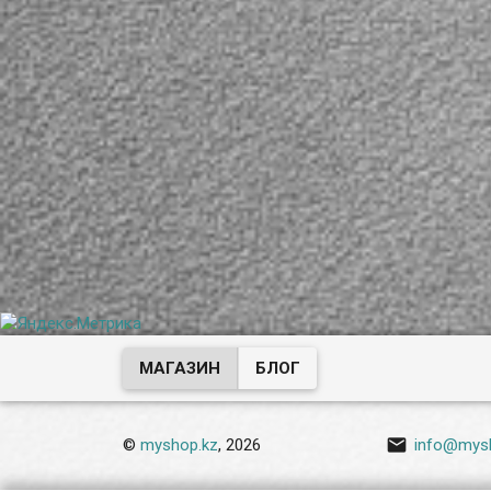
МАГАЗИН
БЛОГ

©
myshop.kz
, 2026
info@mys