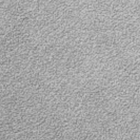
свободы, благодаря ч
можно закрепит камер
как угодно и направить
куда угодно. Крепежи
колен присоски
зеркальные, что
позволяет закручиват
крепежные болты с об
сторон. Элементы
присоски имеют
зазубрины для лучшег
сцепления.