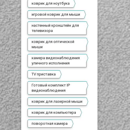
фирменный ободок в
ему
коврик для ноутбука
стиле нокиа 3310, который
у
сразу бросается в глаза.
 ее
игровой коврик для мыши
ь
настенный кронштейн для
еих
телевизора
о
коврик для оптической
мыши
камера видеонаблюдения
уличного исполнения
TV приставка
Готовый комплект IP
видеонаблюдения
коврик для лазерной мыши
коврик для компьютера
поворотная камера