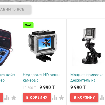
Хит!
мка-кейс
Hедорогая HD экшн
Мощная присоска-
мер
камера с
держатель на
3,
водонепроницаемым
автомобиль,
9 990 T
9 990 T
13 500 T
i,
боксом и набором
мотоцикл или кат
ee
крепежей в
для экшн камер




комплекте, ID1080P
GoPro, Sjcam, Xiaom