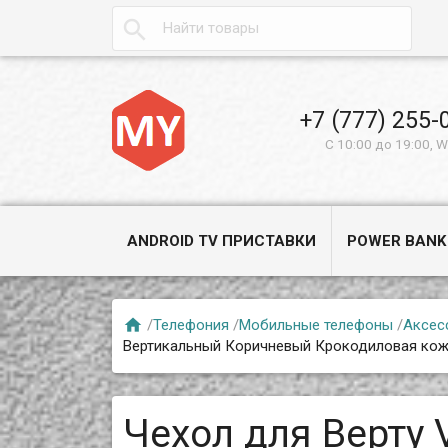

+7 (777) 255-
С 10:00 до 19:00, 
ANDROID TV ПРИСТАВКИ
POWER BANK

/
Телефония
/
Мобильные телефоны
/
Аксес
Вертикальный Коричневый Крокодиловая ко
Чехол для Верту V