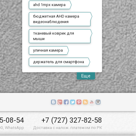
ahd 1mpx камера
бюджетная AHD камера
видеонаблюдения
тканевый коврик для
мыши
уличная камера
держатель для смартфона
Еще
55-08-54
+7 (727) 327-82-58
00, WhatsApp
Доставка с налож. платежом по РК