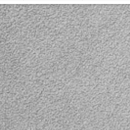
камер других
В наличии
брендов, ID172MT
шн камеру
Предлагаем недорогую
модель экшн камеры с HD
В наличии
качеством видео и
фотосъемки. Камера
Предлагаем вам купит
мки-кейса
оснащена 2,0” дюймовым
мощную присоску-
ого
цветным дисплеем для
держатель для крепле
агаем кейс
просмотра отснятого
экшн камер на капот,
видео и для отражения
крышу, крыло или стек
Smatree®
текущей картинки во
автомобиля, на
BL. Сумка
время записи. Аква бокс
мотоциклы, катера или
 черном
позволяет вести
другую гладкую и ров
VA
видеосъемку на глубине
поверхность. Мощная
 выполнена
до 15 метров. На боковых
присоска-держатель
иала,
частях камеры
совместима с такими 
т в воде.
расположены кнопки...
камерами как: GoPro,
еноски в
Sjcam, Xiaomi и др.
тся
Изготовлена присоска-
пления на
держатель из твердог
ок чтобы
ABS-пластика с ребрам
е . Внутри
жесткости и толстой
силиконовой присоски.
Присоска имеет диаме
88 мм и мощный
присасывающий
механизм, что позволя
надежно удерживать э
камеру во время
движения, при тряске.
Мощный держатель в
сборе имеет три степе