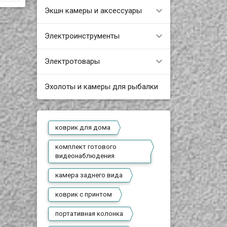
Представляем недорогой,
Экшн камеры и аксессуары
простой и надежный
В наличии
электромеханический
замок от компании Headen
Представляем вашему
(Китай). Данная модель
Электроинструменты
вниманию мобильный
замка совместима с
кнопочный телефон (не
большинством
смартфон) с легендарным
современных аудио и
ь
дизайном от нокиа 3310.
видео домофонов с
Электротовары
Оригинальная нокиа 3310
функцией дистанционного
ния
прославилась в первую
открывания двери. Замок
очередь за счет своей
накладной, может
ло
простоты и выносливости,
Эхолоты и камеры для рыбалки
использоваться на
а её дизайн стал классикой
металлических дверях/
и стандартом для всех
воротах с толщиной
ную
производителей
профиля до 85 мм. Корпус
мобильных телефонов.
замка выполнен из
Корпус телефона
нержавеющей стали.
экшн
выполнен из приятного на
коврик для дома
ощупь “soft-touch”
пластика, с уже
знакомыми формами и
о
комплект готового
изгибами. На лицевой
и
части телефона
видеонаблюдения
расположился яркий 2,4”
дюймовый дисплей с
тр
сочными цветами и
камера заднего вида
разрешением 240х320
пикселей. Кроме
ет
коврик с принтом
повседневных задач, на
кшн
данном дисплее, можно
комфортно смотреть
портативная колонка
фото или видео. Вокруг
дисплея имеется
ни