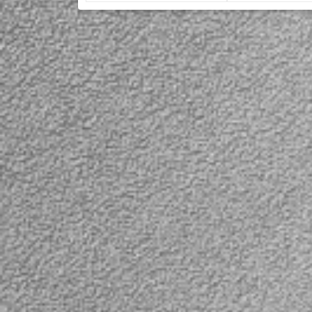
В наличии
В наличии
Представляем очередную
сумку-кейс для экшн
Покупая себе эк
камер от компании
GoPro, каждый
Smatree®, модель G360.
обязательно
Кейс отличается от своих
задумывается о
предшественников
приобретении су
большими размерами (34
для ее безопасн
X 23,8 X 7,6 см), что
хранения. Предл
позволяет переносить в
от Китайского
ней 2 аквабокса и 2
производителя 
камеры GoPro моделей:
модели G260SW-
Hero 5, HERO4, HERO3 +,
представлена в
HERO3, HERO2, HERO1, а
цвете с синим E
также камеры других
наполнителем и
производителей...
из легкого матер
который не тоне
Для удобной пер
комплекте имее
карабин для кре
рюкзак и ремеш
переносить в рук
есть...