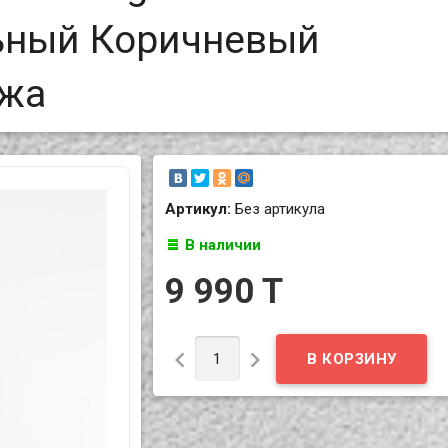
льный Коричневый
ожа
Артикул:
Без артикула
В наличии
9 990 T

