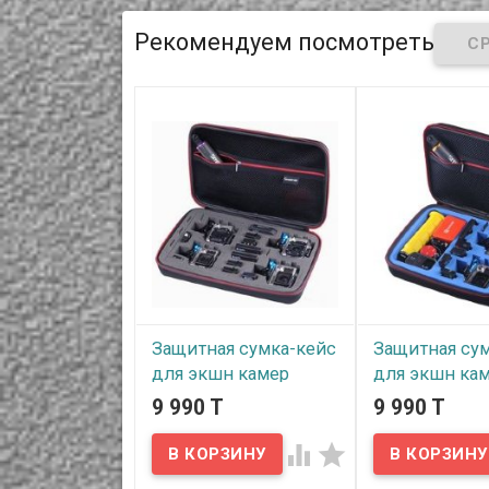
Рекомендуем посмотреть
Защитная сумка-кейс
Защитная су
для экшн камер
для экшн ка
GoPro 5/4/3+/3,
GoPro 5/4/3+/
9 990 T
9 990 T
SJCAM, Xiaomi,
SJCAM, Xiaom
модель Smatree
модель Smatr


G260SW-BL