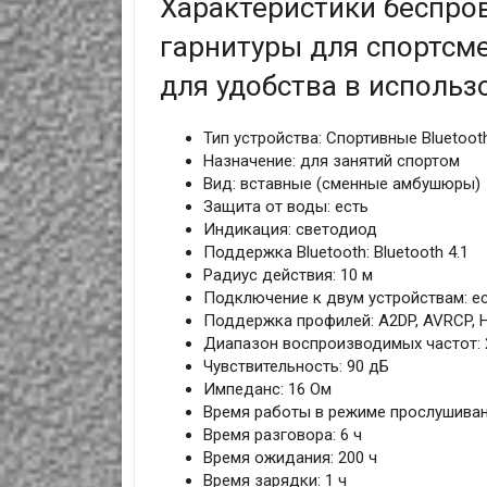
Характеристики беспро
гарнитуры для спортсм
для удобства в использ
Тип устройства: Спортивные Bluetoo
Назначение: для занятий спортом
Вид: вставные (сменные амбушюры)
Защита от воды: есть
Индикация: светодиод
Поддержка Bluetooth: Bluetooth 4.1
Радиус действия: 10 м
Подключение к двум устройствам: е
Поддержка профилей: A2DP, AVRCP, H
Диапазон воспроизводимых частот: 2
Чувствительность: 90 дБ
Импеданс: 16 Ом
Время работы в режиме прослушиван
Время разговора: 6 ч
Время ожидания: 200 ч
Время зарядки: 1 ч