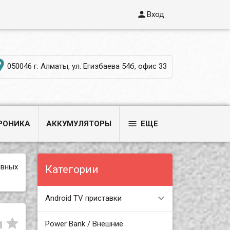

Вход

050046 г. Алматы, ул. Егизбаева 54б, офис 33

РОНИКА
АККУМУЛЯТОРЫ
ЕЩЕ
ивных
Категории
Android TV приставки


Power Bank / Внешние