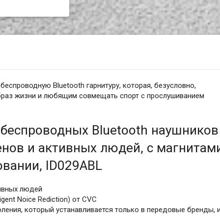
спроводную Bluetooth гарнитуру, которая, безусловно,
браз жизни и любящим совмещать спорт с прослушиванием
беспроводных Bluetooth наушников
енов и активных людей, с магнитам
овании, ID029ABL
ивных людей
gent Noice Rediction) от CVC
оления, который устанавливается только в передовые бренды, 