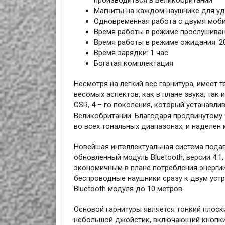
производиться в Великобритании
Магниты на каждом наушнике для у
Одновременная работа с двумя моби
Время работы в режиме прослушивани
Время работы в режиме ожидания: 2
Время зарядки: 1 час
Богатая комплектация
Несмотря на легкий вес гарнитура, имеет
весомых аспектов, как в плане звука, так
CSR, 4 – го поколения, который устанавли
Великобритании. Благодаря продвинутому
во всех тональных диапазонах, и наделе
Новейшая интеллектуальная система подавлен
обновленный модуль Bluetooth, версии 4.1
экономичным в плане потребления энерги
беспроводные наушники сразу к двум уст
Bluetooth модуля до 10 метров.
Основой гарнитуры является тонкий плоск
небольшой джойстик, включающий кнопки у