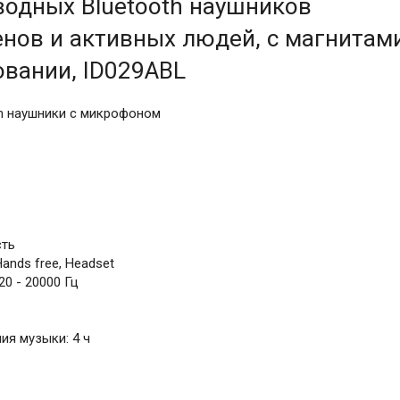
водных Bluetooth наушников
енов и активных людей, с магнитам
овании, ID029ABL
th наушники с микрофоном
сть
ands free, Headset
0 - 20000 Гц
ия музыки: 4 ч