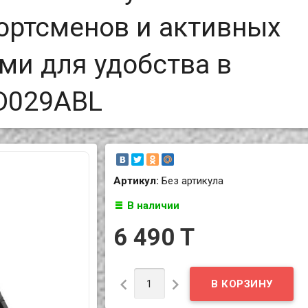
портсменов и активных
ми для удобства в
ID029ABL
Артикул:
Без артикула
В наличии
6 490 T

