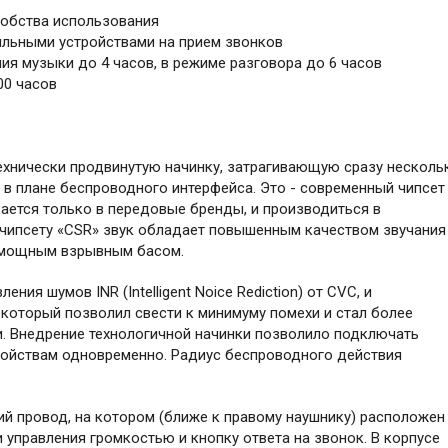
добства использования
льными устройствами на прием звонков
я музыки до 4 часов, в режиме разговора до 6 часов
00 часов
 технически продвинутую начинку, затрагивающую сразу несколь
 и в плане беспроводного интерфейса. Это - современный чипсет
вается только в передовые бренды, и производиться в
 чипсету «CSR» звук обладает повышенным качеством звучания
н мощным взрывным басом.
ия шумов INR (Intelligent Noice Rediction) от CVC, и
, который позволил свести к минимуму помехи и стал более
и. Внедрение технологичной начинки позволило подключать
ройствам одновременно. Радиус беспроводного действия
ий провод, на котором (ближе к правому наушнику) расположен
правления громкостью и кнопку ответа на звонок. В корпусе