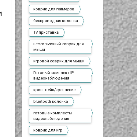
коврик для геймеров
и
беспроводная колонка
TV приставка
нескользящий коврик для
мыши
игровой коврик для мыши
Готовый комплект IP
видеонаблюдения
кронштейн/крепление
bluetooth колонка
готовые комплекты
видеонаблюдения
коврик для игр