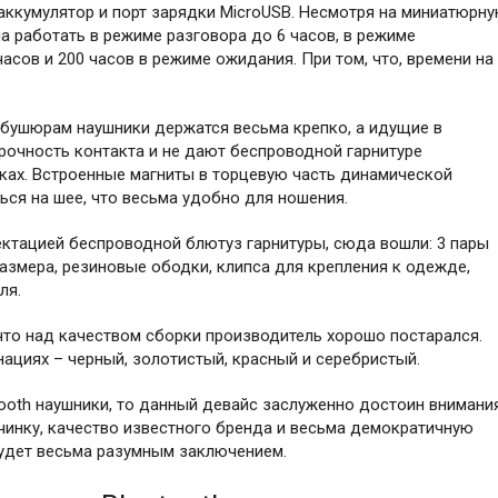
аккумулятор и порт зарядки MicroUSB. Несмотря на миниатюрн
а работать в режиме разговора до 6 часов, в режиме
сов и 200 часов в режиме ожидания. При том, что, времени на
бушюрам наушники держатся весьма крепко, а идущие в
рочность контакта и не дают беспроводной гарнитуре
жках. Встроенные магниты в торцевую часть динамической
ься на шее, что весьма удобно для ношения.
ктацией беспроводной блютуз гарнитуры, сюда вошли: 3 пары
змера, резиновые ободки, клипса для крепления к одежде,
ля.
 что над качеством сборки производитель хорошо постарался.
ациях – черный, золотистый, красный и серебристый.
tooth наушники, то данный девайс заслуженно достоин внимания
чинку, качество известного бренда и весьма демократичную
будет весьма разумным заключением.