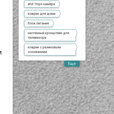
ahd 1mpx камера
коврик для дома
блок питания
настенный кронштейн для
телевизора
коврик с резиновым
и
основанием
Еще