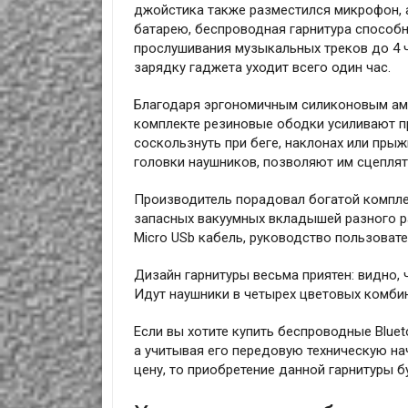
джойстика также разместился микрофон, 
батарею, беспроводная гарнитура способн
прослушивания музыкальных треков до 4 ча
зарядку гаджета уходит всего один час.
Благодаря эргономичным силиконовым ам
комплекте резиновые ободки усиливают п
соскользнуть при беге, наклонах или пры
головки наушников, позволяют им сцеплят
Производитель порадовал богатой компле
запасных вакуумных вкладышей разного ра
Micro USb кабель, руководство пользовате
Дизайн гарнитуры весьма приятен: видно,
Идут наушники в четырех цветовых комбин
Если вы хотите купить беспроводные Blue
а учитывая его передовую техническую на
цену, то приобретение данной гарнитуры 