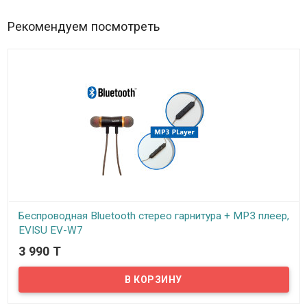
способный проработать в режиме ожидания до 1300 часов, а в
режиме разговора до 34 часов.
Рекомендуем посмотреть
Беспроводная Bluetooth стерео гарнитура + MP3 плеер,
EVISU EV-W7
3 990 T
В наличии
Удобная Bluetooth стерео гарнитура с встроенным MP3 плеером,
сочетающая отличный звук и современный дизайн может стать
неизменным спутником для людей ведущих активный образ
жизни, любящих спорт и путешествия.