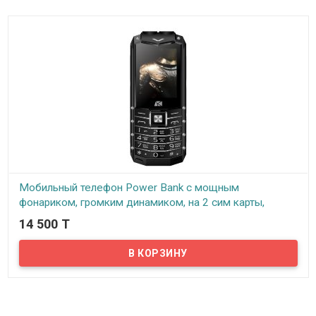
Мобильный телефон Power Bank с мощным
фонариком, громким динамиком, на 2 сим карты,
ID02PW
14 500 T
В наличии
Телефон и Power Bank – именно это совместил в себе новый
ударопрочный кнопочный мобильник, внешность которого
очень схожа с популярным элитным телефоном Vertu Ascent Ti
Ferrari. Реплика особенно коснулась его лицевой стороны – это
изящные обрамленные кнопки, одутловатый граненый корпус и
достаточно большой дисплей.К достоинствам модели можно,
прежде всего, отнести очень емкий аккумулятор (4000 мАч),