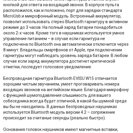
кнопкой для ответа на входящий звонок. В корпусе пульта
расположился, как и положено, порт для зарядки стандарта
MicroUsb и микрофонный модуль. Встроенный аккумулятор,
позволит использовать стерео Bluetooth гарнитуру в активном
режиме до 3 часов. На полный заряд батареи понадобиться
около 2-х часов. Кроме того в наушниках используется умное
управление питанием – в случае если гарнитура не
подключена по Bluetooth она автоматически отключится через
8 минут. Владельцы смартфонов от Apple, при подключении
гарнитуры могут наблюдать уровень заряда батареи. В любом
случае если заряд аккумулятора достигнет критической
отметки, последует голосовое уведомление.
Беспроводная гарнитура Bluetooth EVISU W15 отличается
хорошим чистым звучанием, умеет проговаривать номера
входящих звонков на английском языке. Благодаря микрофону
с функцией шумоподавления слышимость для вашего
собеседника всегда будет отличной, в какой бы шумной среде
вы бы не находились. В данных беспроводных наушниках
используется Bluetooth модуль версии 4.2 – сопряжение
происходит за считаные секунды (реально быстро).
Основания головок наушников имеют магнитные вставки,