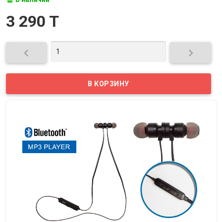
3 290 T

