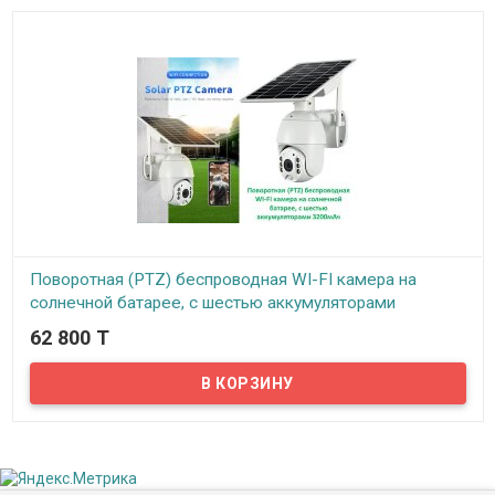
Поворотная (PTZ) беспроводная WI-FI камера на
солнечной батарее, с шестью аккумуляторами
3200мАч, 6XPTZ-19200
62 800 T
В наличии
Предлагаем поворотную (PTZ) беспроводную WI-FI камеру на
солнечной батарее, с шестью аккумуляторами 3200мАч…
Отличительной особенность данной модели является
автономность (солнечная панель и аккумуляторы) и
возможность поворачивать камеру удалённо (PTZ).