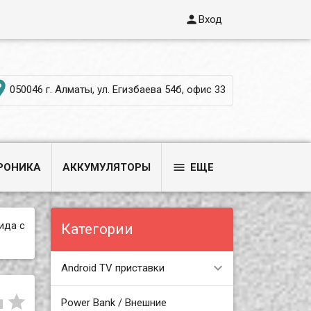

Вход

050046 г. Алматы, ул. Егизбаева 54б, офис 33

РОНИКА
АККУМУЛЯТОРЫ
ЕЩЕ
ида с
Категории
Android TV приставки


Power Bank / Внешние