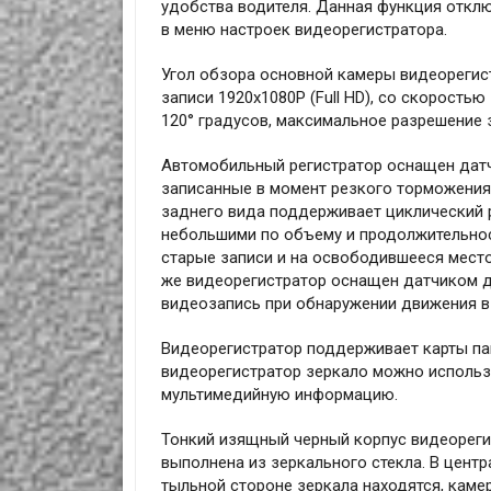
удобства водителя. Данная функция откл
в меню настроек видеорегистратора.
Угол обзора основной камеры видеорегис
записи 1920х1080P (Full HD), со скорость
120° градусов, максимальное разрешение 
Автомобильный регистратор оснащен датч
записанные в момент резкого торможения 
заднего вида поддерживает циклический р
небольшими по объему и продолжительнос
старые записи и на освободившееся место
же видеорегистратор оснащен датчиком д
видеозапись при обнаружении движения в
Видеорегистратор поддерживает карты па
видеорегистратор зеркало можно использ
мультимедийную информацию.
Тонкий изящный черный корпус видеорегис
выполнена из зеркального стекла. В цент
тыльной стороне зеркала находятся, каме