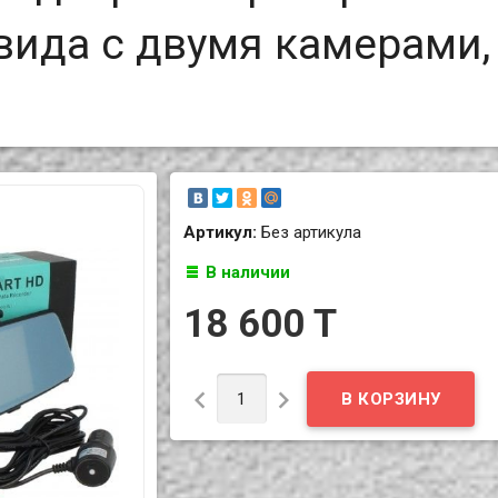
вида с двумя камерами,
Артикул:
Без артикула
В наличии
18 600 T

