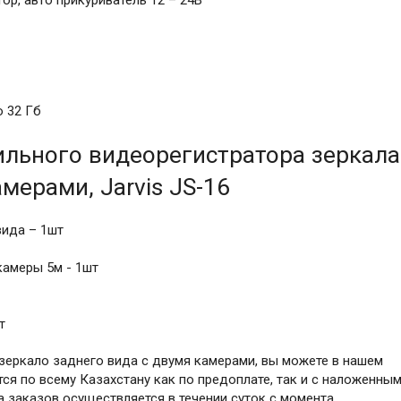
ор, авто прикуриватель 12 – 24В
 32 Гб
льного видеорегистратора зеркала
мерами, Jarvis JS-16
вида – 1шт
амеры 5м - 1шт
т
зеркало заднего вида с двумя камерами, вы можете в нашем
ся по всему Казахстану как по предоплате, так и с наложенны
а заказов осуществляется в течении суток с момента