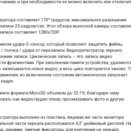
ючаемая, и при необходимости ее можно включить или отключи
тратора составляет 170° градусов, максимальное разрешение
ю записи 25 кадров/сек. Угол обзора выносной камеры составля
записи составляет 1280х720P.
иком удара G-сенсор, который позволяет защитить файлы,
/ толчка / удара от перезаписи. Видеорегистратор зеркало
ежим записи. Циклическая запись – это запись видео
ти фрагментами. При заполнении памяти устройства, удаляютс
 записывается новое видео, и весь цикл повторяется заново. Т
вижения, во включенном состоянии автоматически запускает
 кадре.
мяти формата MicroSD объемом до 32 Гб, благодаря чему
овать как видео/аудио плеер, просматривать фото и другую
тратора выполнен из пластика, лицевая же часть монитора
ральной части зеркала расположился 4,3" дюймовый дисплей. Н
ра, динамик, (мягкие фиксаторы для крепления на зеркало