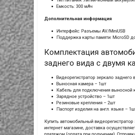
Тип питания: Литий-ионный аккумулят
Емкость: 300 мАч
Дополнительная информация
Интерфейс: Разъемы AV/MiniUSB
Поддержка карты памяти: MicroSD до
Комплектация автомоби
заднего вида с двумя ка
Видеорегистратор зеркало заднего 
Выносная камера – 1шт
Кабель для подключения выносной к
Зарядное устройство – 1шт
Резиновые крепления – 2шт
Паспорт изделия на англ. языке – 1ш
Купить автомобильный видеорегистратор 
интернет магазине, доставка осуществляет
платежом (оплата при получении). Отправк