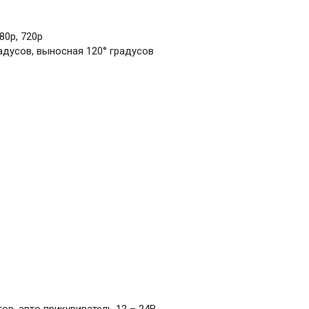
80p, 720p
адусов, выносная 120° градусов