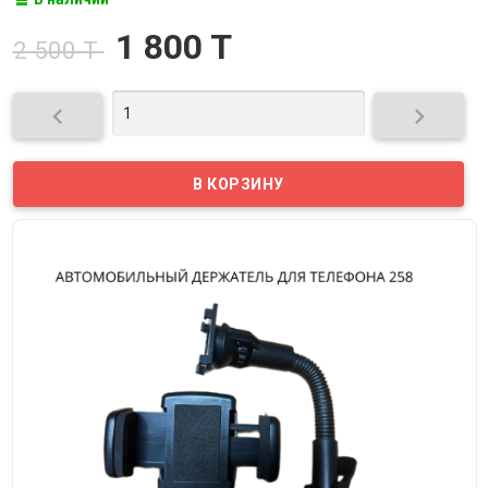
1 800 T
2 500 T

