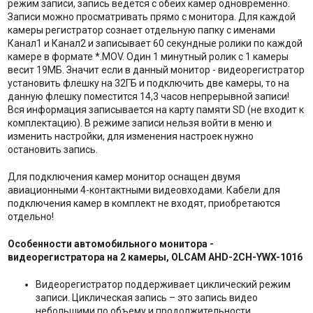
режим записи, запись ведется с обеих камер одновременно.
Записи можно просматривать прямо с монитора. Для каждой
камеры регистратор сознает отдельную папку с именами
Канал1 и Канал2 и записывает 60 секундные ролики по каждой
камере в формате *.MOV. Один 1 минутный ролик с 1 камеры
весит 19МБ. Значит если в данный монитор - видеорегистратор
установить флешку на 32ГБ и подключить две камеры, то на
данную флешку поместится 14,3 часов непрерывной записи!
Вся информация записывается на карту памяти SD (не входит к
комплектацию). В режиме записи нельзя войти в меню и
изменить настройки, для изменения настроек нужно
остановить запись.
Для подключения камер монитор оснащен двумя
авиационными 4-контактными видеовходами. Кабели для
подключения камер в комплект не входят, приобретаются
отдельно!
Особенности автомобильного монитора -
видеорегистратора на 2 камеры, OLCAM AHD-2CH-YWX-1016
Видеорегистратор поддерживает циклический режим
записи. Циклическая запись – это запись видео
небольшими по объему и продолжительности