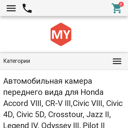




Категории
Автомобильная камера
переднего вида для Honda
Accord VIII, CR-V III,Civic VIII, Civic
4D, Civic 5D, Crosstour, Jazz II,
Legend IV, Odyssey III, Pilot II