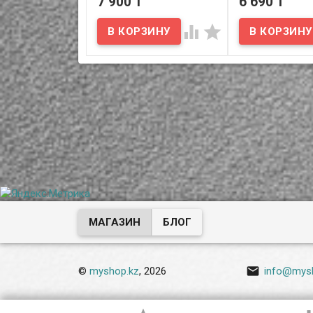
7 900 T
6 690 T
AWEI CW2
сенсорным д
Smart Sensor 


В наличии
Wireless R9
Представляем Вам
автомобильную
В наличии
беспроводную зарядку-
держатель AWEI CW2. AWEI
Представляем 
CW2 - устройство 2 в 1,
автомобильную
объединившее в себе
беспроводную з
функцию держателя и
держатель с се
бесконтактной
датчиком Smart 
индуктивной зарядки для
Wireless R9.
современных смартфонов
поддерживающих данную
технологию.
МАГАЗИН
БЛОГ

©
myshop.kz
, 2026
info@mys