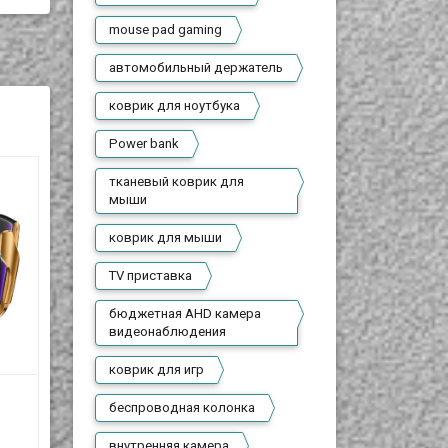
mouse pad gaming
автомобильный держатель
коврик для ноутбука
Power bank
тканевый коврик для
мыши
коврик для мыши
TV приставка
бюджетная AHD камера
видеонаблюдения
коврик для игр
Автомобильная
Автомобильная
беспроводная колонка
беспроводная
беспроводная
 с
зарядка-держатель,
зарядка-держатель,
внутренняя камера