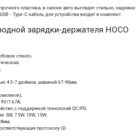
рочного пластика, в салоне авто выглядят стильно, надежно
SB - Type-C кабель для устройства входит в комплект.
водной зарядки-держателя HOCO
обовое стекло;
тическая;
;
ью 4.5-7 дюймов, шириной 67-90мм;
омплекте);
9V/1.67A;
йство с поддержкой технологий QC/PD;
 5W, 7.5W, 10W, 15W;
-8мм;
ответствующих протоколу QI;