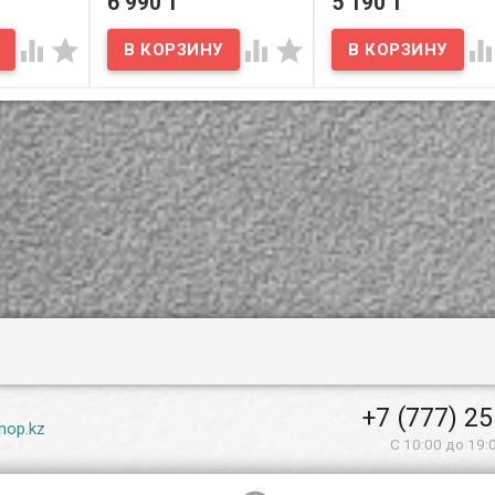
6 990 T
5 190 T
атчиком
сенсорным датчиком
сенсорным датчи
Car
Smart Sensor Car
Smart Sensor Car




Wireless R3
Wireless R1
В наличии
В наличии
Вам
Представляем Вам
Представляем Вам
автомобильную
автомобильную
арядку-
беспроводную зарядку-
беспроводную зарядку
нсорным
держатель с сенсорным
держатель с сенсорны
Sensor Car
датчиком Smart Sensor Car
датчиком Smart Sensor 
Wireless R3.
Wireless R1.
+7 (777) 2
hop.kz
С 10:00 до 19: