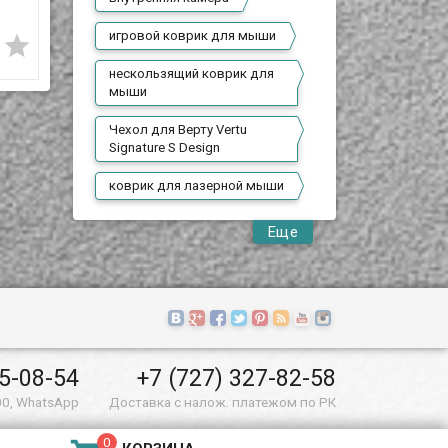
7 790 T
5 990 T
ком
Hoco CW17
Borofone BQ5
игровой коврик для мыши






В наличии
В наличии
нескользящий коврик для
Представляем Вам
Представляем Вам
мыши
автомобильную
автомобильную
беспроводную зарядку-
беспроводную зарядку-
держатель Hoco CW17.
держатель Borofone BQ5.
Чехол для Верту Vertu
Signature S Design
-
м
коврик для лазерной мыши
Car
Еще
55-08-54
+7 (727) 327-82-58
00, WhatsApp
Доставка с налож. платежом по РК