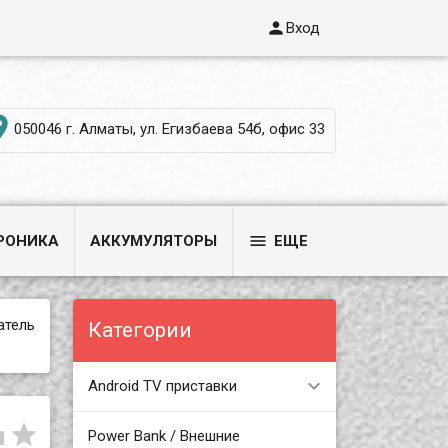

Вход

050046 г. Алматы, ул. Егизбаева 54б, офис 33

РОНИКА
АККУМУЛЯТОРЫ
ЕЩЕ
атель
Категории
Android TV приставки


Power Bank / Внешние