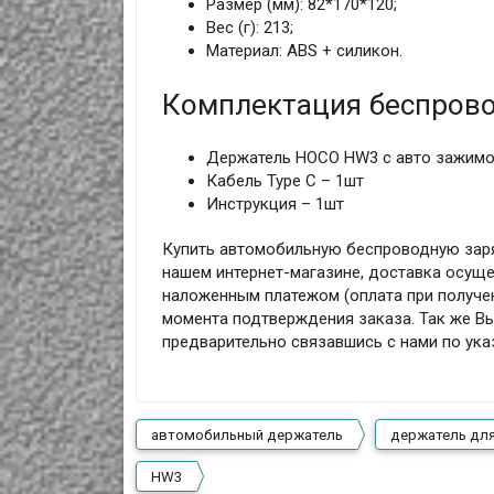
Размер (мм): 82*170*120;
Вес (г): 213;
Материал: ABS + силикон.
Комплектация беспров
Держатель HOCO HW3 с авто зажимо
Кабель Type C – 1шт
Инструкция – 1шт
Купить автомобильную беспроводную зар
нашем интернет-магазине, доставка осущес
наложенным платежом (оплата при получен
момента подтверждения заказа. Так же Вы
предварительно связавшись с нами по ук
автомобильный держатель
держатель дл
HW3