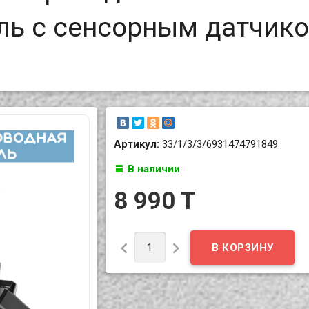
ль с сенсорным датчико
Артикул:
33/1/3/3/6931474791849
В наличии
8 990 T

