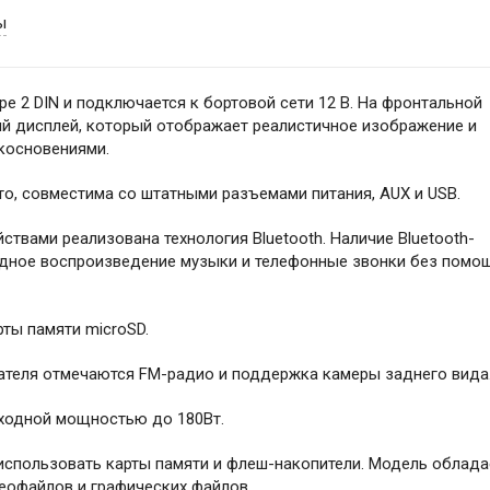
ы
е 2 DIN и подключается к бортовой сети 12 В. На фронтальной
 дисплей, который отображает реалистичное изображение и
косновениями.
то, совместима со штатными разъемами питания, AUX и USB.
твами реализована технология Bluetooth. Наличие Bluetooth-
одное воспроизведение музыки и телефонные звонки без помо
рты памяти microSD.
ателя отмечаются FM-радио и поддержка камеры заднего вида
ходной мощностью до 180Вт.
использовать карты памяти и флеш-накопители. Модель облада
офайлов и графических файлов.