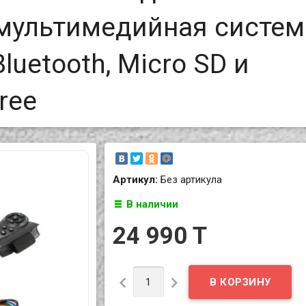
 мультимедийная систем
Bluetooth, Micro SD и
ree
Артикул:
Без артикула
В наличии
24 990 T

