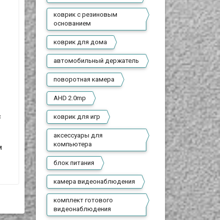
коврик с резиновым
основанием
коврик для дома
автомобильный держатель
поворотная камера
AHD 2.0mp
с
коврик для игр
аксессуары для
компьютера
м
блок питания
камера видеонаблюдения
комплект готового
видеонаблюдения