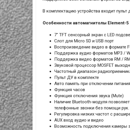
В комплектацию устройства входит пульт 
Особенности автомагнитолы Element-5
7" TFT сенсорный экран с LED подсв
Слот для Micro SD и USB порт
Воспроизведение видео в формате Fu
Поддержка аудио форматов MP3 / WM
Поддержка видео форматов RM / RMVB
Звуковой процессор MOSFET выходн
Частотный диапазон радиоприемника
Пульт ДУ в комплекте
Авто память при отключении питания
Функция часов
Функция отключения звука (Mute)
Наличие Bluetooth-модуля позволяе
телефонные звонки без помощи рук.
Регулировка низких частот с расши
AUX вход аудио и видео
Возможность подключения камеры з