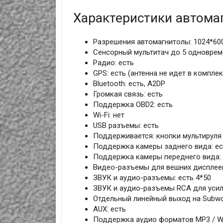
Характеристики автома
Разрешения автомагнитолы: 1024*60
Cенсорный мультитач до 5 одноврем
Радио: есть
GPS: есть (антенна не идет в комплек
Bluetooth: есть, A2DP
Громкая связь: есть
Поддержка OBD2: есть
Wi-Fi: нет
USB разъемы: есть
Поддерживается: кнопки мультируля
Поддержка камеры заднего вида: ес
Поддержка камеры переднего вида: 
Видео-разъемы для вешних дисплеев
ЗВУК и аудио-разъемы: есть 4*50
ЗВУК и аудио-разъемы RCA для усили
Отдельный линейный выход на Subwo
AUX: есть
Поддержка аудио форматов MP3 / WM