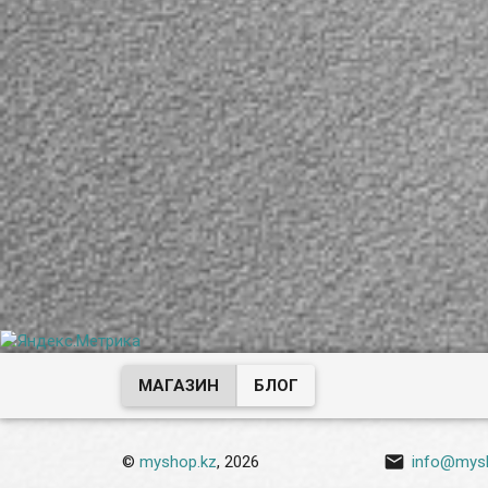
МАГАЗИН
БЛОГ

©
myshop.kz
, 2026
info@mys