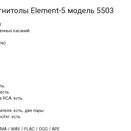
гнитолы Element-5 модель 5503
0
енных касаний.
те)
ть
есть
 RCA: есть
теля: есть, две пары
ofer: есть
A / WAV / FLAC / OGG / APE