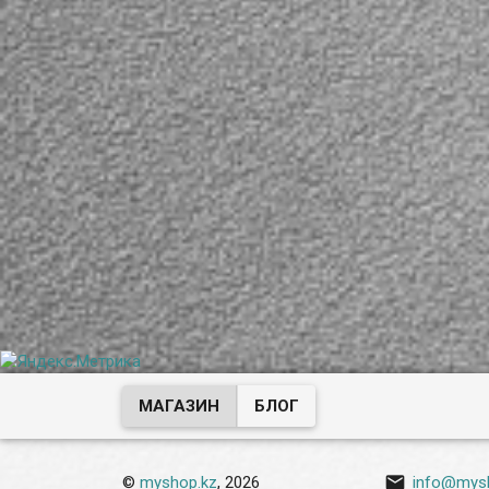
Светочувствительность
долговечен, удо
сенсора (минимальная) -
монтаже и наст
0,001 люкс. Имеются
направления ка
функции: AGC
Сенсор CMOS с
(автоматическая
типоразмером 1/
регулировка усиления) -
разрешением 2.
предназначена для
(1080p). Произв
улучшения качества
сенсора SmartSe
изображения при
модель SC2135.
недостаточном или
Светочувствите
чрезмерном освещении,
сенсора (минима
AWB (автоматический
0,01 люкс. Имею
баланс белого) - камера
функции: AGC
самостоятельно
(автоматическа
определяет тип освещения
регулировка усил
и подстраивается под
предназначена 
него, 2D-DNR
улучшения качес
(двухуровневое
изображения пр
шумоподавление) -
недостаточном 
уменьшает уровень шума,
чрезмерном осв
появляющегося на
AWB (автоматич
изображении при
баланс белого) 
пониженной
самостоятельно
освещенности...
определяет тип
и подстраиваетс
него, 2 DNR
(двухуровневое
шумоподавление
МАГАЗИН
БЛОГ
уменьшает уров
появляющегося 
изображении пр
пониженной
освещенности.

©
myshop.kz
, 2026
info@mys