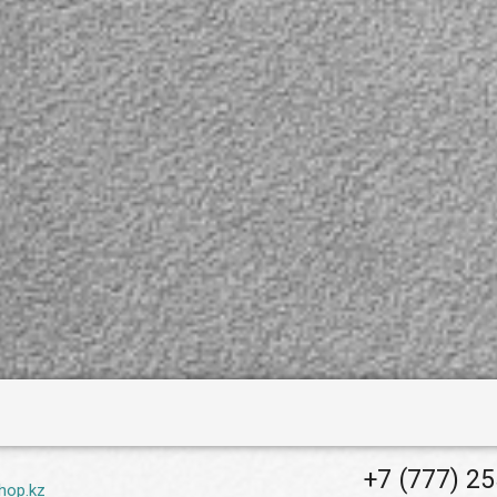
Светочувствительность
Светочувствительност
бен в
сенсора (минимальная) -
сенсора (минимальная) 
ройке
0,01 люкс. Имеются
0,01 люкс. Имеются
меры.
функции: AGC
функции: AGC
(автоматическая
(автоматическая
2,7" и
регулировка усиления) -
регулировка усиления) 
0 Мпх
предназначена для
предназначена для
одитель
улучшения качества
улучшения качества
ns,
изображения при
изображения при
недостаточном или
недостаточном или
льность
чрезмерном освещении,
чрезмерном освещении
льная) -
AWB (автоматический
AWB (автоматический
тся
баланс белого) - камера
баланс белого) - камер
самостоятельно
самостоятельно
я
определяет тип освещения
определяет тип освещ
ения) -
и подстраивается под
и подстраивается под
для
него, 2 DNR
него, 2 DNR
тва
(двухуровневое
(двухуровневое
и
шумоподавление) -
шумоподавление) -
или
уменьшает уровень шума,
уменьшает уровень шу
ещении,
появляющегося на
появляющегося на
еский
изображении при
изображении при
- камера
пониженной
пониженной
освещенности.
освещенности.
 освещения
я под
) -
ень шума,
на
и
+7 (777) 2
hop.kz