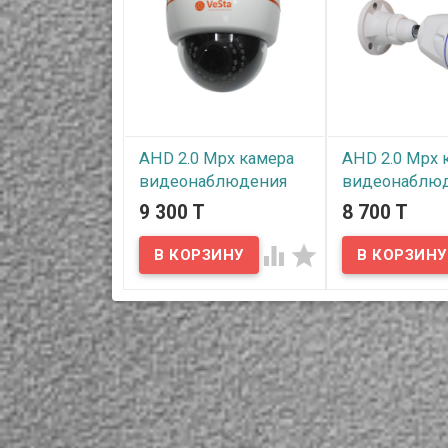
AHD 2.0 Mpx камера
AHD 2.0 Mpx 
видеонаблюдения
видеонаблю
внутреннего
уличного ис
9 300 T
8 700 T
исполнения VC-2261-
VC-2344-M11
M007


В наличии
В наличии
Данная камера у
исполнения изго
Данная камера
металла, имеет 
внутреннего исполнения
защиты IP67 (IP6
изготовлена из пластика,
защита от пыли,
имеет ночную подсветку.
позволяет пыли
Сенсор CMOS с
внутрь корпуса,
типоразмером 1/2.9" и
при кратковрем
разрешением 2.0 Мпх
погружении в во
(1080p). Производитель
глубину до 1 м.).
сенсора Sony (Япония),
Кронштейн каме
модель IMX323.
металлический,