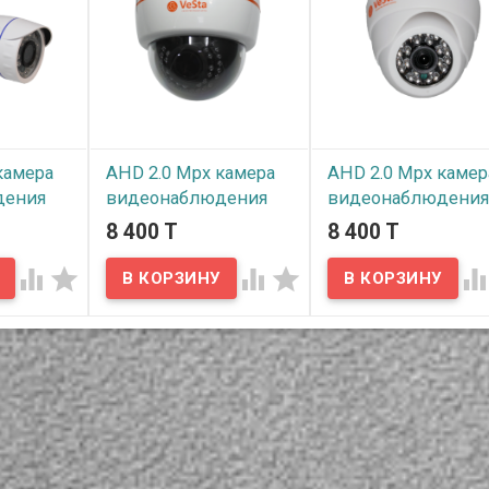
камера
AHD 2.0 Mpx камера
AHD 2.0 Mpx камер
дения
видеонаблюдения
видеонаблюдени
полнения
внутреннего
внутреннего
8 400 T
8 400 T
5
исполнения VC-2244-
исполнения VC-22
M007
M002




В наличии
В наличии
личного
товлена из
Данная камера
Данная камера
класс
внутреннего исполнения
внутреннего исполнени
7 — полная
изготовлена из пластика,
изготовлена из пластик
 не
имеет ночную подсветку.
имеет ночную подсветк
 проникать
Сенсор CMOS с
Сенсор CMOS с
 защита
типоразмером 1/2,7" и
типоразмером 1/2,7" и
енном
разрешением 2.0 Мпх
разрешением 2.0 Мпх
ду на
(1080p). Производитель
(1080p). Производител
сенсора SmartSens
сенсора SmartSens
ры так же
(Шанхай), модель SC2135.
(Шанхай), модель SC213