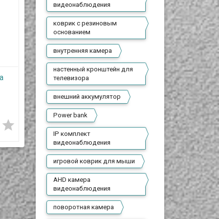
видеонаблюдения
коврик с резиновым
основанием
внутренняя камера
настенный кронштейн для
а
AHD 1.3Mpx камера
AHD 1.3 Mpx камера
телевизора
я
видеонаблюдения
видеонаблюдения
внешний аккумулятор
уличного исполнения
внутреннего
7 800 T
7 500 T
44-
VC-2320-M115
исполнения VC-2220-
Power bank
M007






В наличии
IP комплект
видеонаблюдения
В наличии
Данная камера уличного
исполнения изготовлена из
Данная камера
металла, имеет класс
игровой коврик для мыши
я
внутреннего исполнения
защиты IP67 (IP67 — полная
а,
изготовлена из пластика,
защита от пыли, не
у.
имеет ночную подсветку.
позволяет пыли проникать
AHD камера
Сенсор CMOS с
внутрь корпуса, защита
видеонаблюдения
типоразмером 1/3” и
при кратковременном
разрешением 1.3 Мпх
погружении в воду на
ь
(960p). Производитель
глубину до 1 м.).
поворотная камера
сенсора Aptina, модель
Кронштейн камеры так же
5.
AR0130.
металлический,