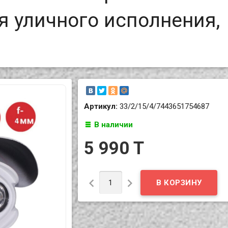
 уличного исполнения,
Артикул:
33/2/15/4/7443651754687
В наличии
5 990 T

