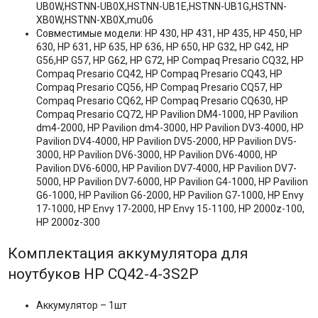
UB0W,HSTNN-UB0X,HSTNN-UB1E,HSTNN-UB1G,HSTNN-
XB0W,HSTNN-XB0X,mu06
Совместимые модели: HP 430, HP 431, HP 435, HP 450, HP
630, HP 631, HP 635, HP 636, HP 650, HP G32, HP G42, HP
G56,HP G57, HP G62, HP G72, HP Compaq Presario CQ32, HP
Compaq Presario CQ42, HP Compaq Presario CQ43, HP
Compaq Presario CQ56, HP Compaq Presario CQ57, HP
Compaq Presario CQ62, HP Compaq Presario CQ630, HP
Compaq Presario CQ72, HP Pavilion DM4-1000, HP Pavilion
dm4-2000, HP Pavilion dm4-3000, HP Pavilion DV3-4000, HP
Pavilion DV4-4000, HP Pavilion DV5-2000, HP Pavilion DV5-
3000, HP Pavilion DV6-3000, HP Pavilion DV6-4000, HP
Pavilion DV6-6000, HP Pavilion DV7-4000, HP Pavilion DV7-
5000, HP Pavilion DV7-6000, HP Pavilion G4-1000, HP Pavilion
G6-1000, HP Pavilion G6-2000, HP Pavilion G7-1000, HP Envy
17-1000, HP Envy 17-2000, HP Envy 15-1100, HP 2000z-100,
HP 2000z-300
Комплектация аккумулятора для
ноутбуков HP CQ42-4-3S2P
Аккумулятор – 1шт