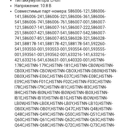
Тип аккумулятора: Li-ion
Напряжение: 10.8 В
Совместимые парт-номера: 586006-121,586006-
141,586006-241,586006-321,586006-361,586006-
541,586006-741,586006-761,586007-001,586007-
121,586007-141,586007-161,586007-222,586007-
251,586007-421,586007-541,586007-542,586007-
741,586007-851,586007-853,586028-321,586028-
341,588178-141,588178-421,588178-541,592260-
541,593550-001,593553-001,593554-001,593555-
001,593561-001,593562-001,633216-141,633216-
421,633216-541,636631-001,640320-001,HSTNN-
178C,HSTNN-179C,HSTNN-181C,HSTNN-CB0W,HSTNN-
CB0X,HSTNN-CBOW,HSTNN-CBOX,HSTNN-DB0W,HSTNN-
DB0X,HSTNN-E06C,HSTNN-E07C,HSTNN-E08C,HSTNN-
E09C,HSTNN-F01C,HSTNN-F02C,HSTNN-F03C,HSTNN-
I78C,HSTNN-I79C,HSTNN-I81C,HSTNN-I83C,HSTNN-
I84C,HSTNN-IB0N,HSTNN-IB0W,HSTNN-IB0X,HSTNN-
IB1E,HSTNN-IB1F,HSTNN-IB1G,HSTNN-IBOW,HSTNN-
LB0W,HSTNN-LB0X,HSTNN-LB0Y,HSTNN-LB10,HSTNN-
OB0X,HSTNN-OB0Y,HSTNN-Q47C,HSTNN-Q48,HSTNN-
Q48C,HSTNN-Q49C,HSTNN-Q50C,HSTNN-Q51C,HSTNN-
Q60C,HSTNN-Q61C,HSTNN-Q62C,HSTNN-Q63C,HSTNN-
Q64C,HSTNN-Q68C,HSTNN-Q72C,HSTNN-Q73C,HSTNN-