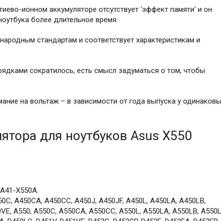
тиево-ионном аккумуляторе отсутствует 'эффект памяти' и он
оутбука более длительное время.
народным стандартам и соответствует характеристикам и
рядками сократилось, есть смысл задуматься о том, чтобы
ание на вольтаж – в зависимости от года выпуска у одинаков
ятора для ноутбуков Asus X550
 A41-X550A.
C, A450CA, A450CC, A450J, A450JF, A450L, A450LA, A450LB,
VE, A550, A550C, A550CA, A550CC, A550L, A550LA, A550LB, A550L