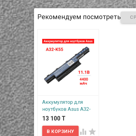
вашего ноутбука Asus.
вашего ноутбука
Блок питания рассчитан на
Блок питания ра
напряжение: 19В и силу
напряжение: 19В 
тока 1.75А
тока 3.42А
Рекомендуем посмотреть
Аккумулятор для
ноутбуков Asus A32-
K55, 11.1 В, 4400 мАч
13 100 T
В наличии

