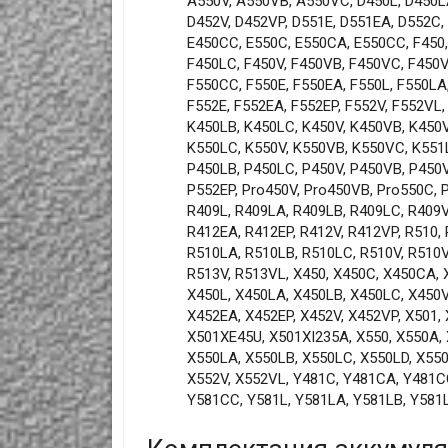
A550V, A550VB, A550VC, D450L, D450LA
D452V, D452VP, D551E, D551EA, D552C,
E450CC, E550C, E550CA, E550CC, F450,
F450LC, F450V, F450VB, F450VC, F450V
F550CC, F550E, F550EA, F550L, F550LA
F552E, F552EA, F552EP, F552V, F552VL,
K450LB, K450LC, K450V, K450VB, K450V
K550LC, K550V, K550VB, K550VC, K551L
P450LB, P450LC, P450V, P450VB, P450V
P552EP, Pro450V, Pro450VB, Pro550C, 
R409L, R409LA, R409LB, R409LC, R409V
R412EA, R412EP, R412V, R412VP, R510,
R510LA, R510LB, R510LC, R510V, R510V
R513V, R513VL, X450, X450C, X450CA, 
X450L, X450LA, X450LB, X450LC, X450V
X452EA, X452EP, X452V, X452VP, X501
X501XE45U, X501XI235A, X550, X550A, 
X550LA, X550LB, X550LC, X550LD, X550
X552V, X552VL, Y481C, Y481CA, Y481CC
Y581CC, Y581L, Y581LA, Y581LB, Y581L