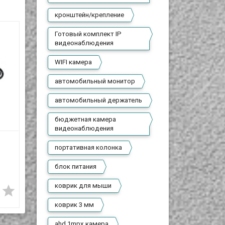
кронштейн/крепление
Готовый комплект IP
видеонаблюдения
WIFI камера
автомобильный монитор
автомобильный держатель
бюджетная камера
видеонаблюдения
ADP-120DB
Блок питания для
портативная колонка
Универсальный блок
ноутбуков Asus (ADP-
9V,
питания для
90DB REV.B) 19V,
блок питания
7 990 T
4 990 T
ноутбуков Asus, 19V,
4.74A, 5.5x2.5
коврик для мыши
6.32А, 5.5/2.5 mm






В наличии
коврик 3 мм
В наличии
к
Предлагаем вам блоки
ля
питания для ноутбуков
ahd 1mpx камера
Зарядное устройство,