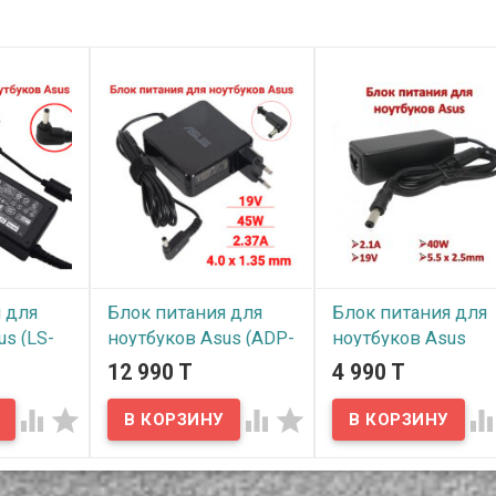
 для
Блок питания для
Блок питания для
us (LS-
ноутбуков Asus (ADP-
ноутбуков Asus
, 19V,
45BWA) 2.37A, 19V,
(EXA0801XA) 2.1A, 1
12 990 T
4 990 T
м
45W, 4.0 x 1.35mm
40W, 5.5 x 2.5mm




В наличии
В наличии
ой блок
Надёжный сетевой блок
Надёжный сетевой бло
ольт для
питания на 220 вольт для
питания на 220 вольт д