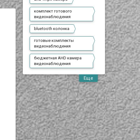
Asus (ADP-90DB REV.B) 19V,
блок питания для
 на
4.74A, 5.5x2.5.
ноутбуков Asus
комплект готового
совместим с большим
ассортиментом моделей.
видеонаблюдения
Адаптер высокого
качества,
функциональный, поэтому
bluetooth колонка
сможет стать
превосходной заменой
сломавшемуся или
готовые комплекты
утерянному.
видеонаблюдения
бюджетная AHD камера
видеонаблюдения
Еще