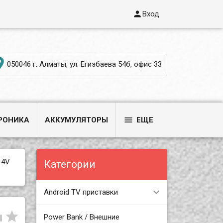

Вход

050046 г. Алматы, ул. Егизбаева 54б, офис 33

РОНИКА
АККУМУЛЯТОРЫ
ЕЩЕ
.4V
Категории
Android TV приставки


Power Bank / Внешние