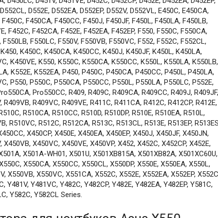
, D450LC, D451V, D451VE, D452C, D452CP, D452E, D452EA, D452EP,
 D552CL, D552E, D552EA, D552EP, D552V, D552VL, E450C, E450CA,
 F450C, F450CA, F450CC, F450J, F450JF, F450L, F450LA, F450LB,
E, F452C, F452CA, F452E, F452EA, F452EP, F550, F550C, F550CA,
, F550LB, F550LC, F550V, F550VB, F550VC, F552, F552C, F552CL,
 K450, K450C, K450CA, K450CC, K450J, K450JF, K450L, K450LA,
C, K450VE, K550, K550C, K550CA, K550CC, K550L, K550LA, K550LB,
A, K552E, K552EA, P450, P450C, P450CA, P450CC, P450L, P450LA,
C, P550, P550C, P550CA, P550CC, P550L, P550LA, P550LC, P552E,
Pro550CA, Pro550CC, R409, R409C, R409CA, R409CC, R409J, R409JF
, R409VB, R409VC, R409VE, R411C, R411CA, R412C, R412CP, R412E,
 R510C, R510CA, R510CC, R510D, R510DP, R510E, R510EA, R510L,
B, R510VC, R512C, R512CA, R513C, R513CL, R513E, R513EP, R513ES
X450CC, X450CP, X450E, X450EA, X450EP, X450J, X450JF, X450JN,
, X450VB, X450VC, X450VE, X450VP, X452, X452C, X452CP, X452E,
, X501A, X501A-WH01, X501U, X501XB815A, X501XB82A, X501XC60U,
X550C, X550CA, X550CC, X550CL, X550DP, X550E, X550EA, X550L,
V, X550VB, X550VC, X551CA, X552C, X552E, X552EA, X552EP, X552C
, Y481V, Y481VC, Y482C, Y482CP, Y482E, Y482EA, Y482EP, Y581C,
C, Y582C, Y582CL Series.