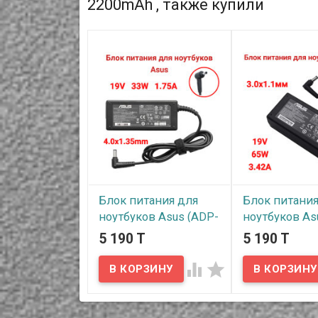
2200mAh , также купили
Блок питания для
Блок питания
ноутбуков Asus (ADP-
ноутбуков As
65DB) 1.75A, 19V, 33W,
1650-02) 3.42A
5 190 T
5 190 T
4.0x1.35mm
65W, 3.0x1.1м


В наличии
В наличии
Надёжный сетевой блок
Надёжный сетев
питания на 220 вольт для
питания на 220 в