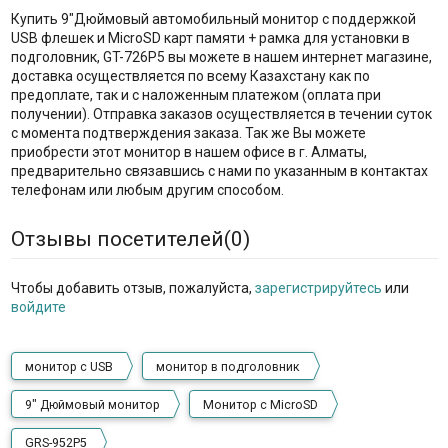
Купить 9"Дюймовый автомобильный монитор с поддержкой
USB флешек и MicroSD карт памяти + рамка для установки в
подголовник, GT-726P5 вы можете в нашем интернет магазине,
доставка осуществляется по всему Казахстану как по
предоплате, так и с наложенным платежом (оплата при
получении). Отправка заказов осуществляется в течении суток
с момента подтверждения заказа. Так же Вы можете
приобрести этот монитор в нашем офисе в г. Алматы,
предварительно связавшись с нами по указанным в контактах
телефонам или любым другим способом.
Отзывы посетителей(
0
)
Чтобы добавить отзыв, пожалуйста,
зарегистрируйтесь
или
войдите
монитор с USB
монитор в подголовник
9" Дюймовый монитор
Монитор с MicroSD
GRS-952P5