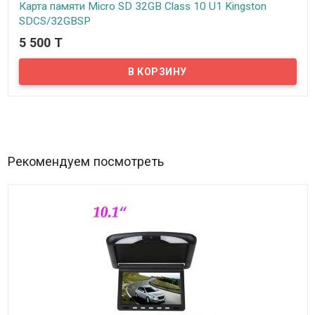
Карта памяти Micro SD 32GB Class 10 U1 Kingston
SDCS/32GBSP
5 500 T
В наличии
Предлагаем купить карту памяти формата Micro SD, 10 класса
объемом 32 Гб. Данная карта памяти соответствует стандарту
UHS-I Speed Class 10 (U1), минимальная скорость записи
которого составляет 10 МБ/с. Обозначение “class 10” сообщает
потенциальным владельцам о том, что если конечное
устройство не поддерживает спецификацию UHS-I, то карта
памяти будет работать согласно десятому классу скоростных
характеристик.
Рекомендуем посмотреть