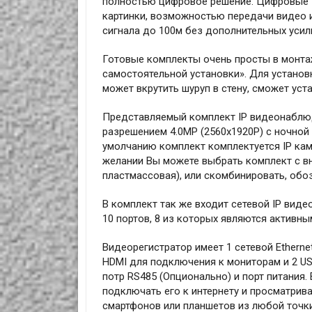
полностью цифровое решение. Цифровые 
картинки, возможностью передачи видео 
сигнала до 100м без дополнительных усил
Готовые комплекты очень просты в монта
самостоятельной установки». Для установ
может вкрутить шуруп в стену, сможет уст
Представляемый комплект IP видеонаблюд
разрешением 4.0MP (2560x1920P) с ночно
умолчанию комплект комплектуется IP кам
желании Вы можете выбрать комплект с в
пластмассовая), или скомбинировать, обо
В комплект так же входит сетевой IP вид
10 портов, 8 из которых являются активны
Видеорегистратор имеет 1 сетевой Ethern
HDMI для подключения к мониторам и 2 US
потр RS485 (Опционально) и порт питания
подключать его к интернету и просматрив
смартфонов или планшетов из любой точки,