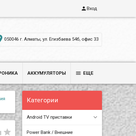

Вход

050046 г. Алматы, ул. Егизбаева 54б, офис 33

РОНИКА
АККУМУЛЯТОРЫ
ЕЩЕ
ния
Категории
Android TV приставки


Power Bank / Внешние