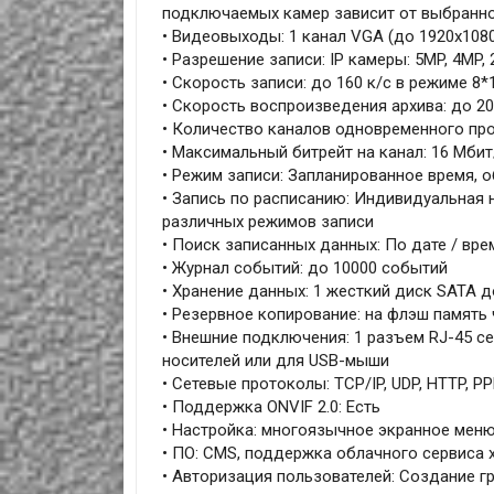
подключаемых камер зависит от выбранн
• Видеовыходы: 1 канал VGA (до 1920x1080)
• Разрешение записи: IP камеры: 5MP, 4MP,
• Скорость записи: до 160 к/с в режиме 8*
• Скорость воспроизведения архива: до 20
• Количество каналов одновременного про
• Максимальный битрейт на канал: 16 Мбит
• Режим записи: Запланированное время, 
• Запись по расписанию: Индивидуальная 
различных режимов записи
• Поиск записанных данных: По дате / вре
• Журнал событий: до 10000 событий
• Хранение данных: 1 жесткий диск SATA д
• Резервное копирование: на флэш память 
• Внешние подключения: 1 разъем RJ-45 сет
носителей или для USB-мыши
• Сетевые протоколы: TCP/IP, UDP, HTTP, P
• Поддержка ONVIF 2.0: Есть
• Настройка: многоязычное экранное мен
• ПО: CMS, поддержка облачного сервиса 
• Авторизация пользователей: Создание г