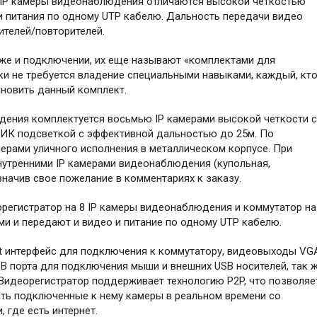
IP камеры видеонаблюдения отличаются высокой четкостью
и питания по одному UTP кабелю. Дальность передачи видео
ителей/повторителей.
же и подключении, их еще называют «комплектами для
ки не требуется владение специальными навыками, каждый, кт
ановить данный комплект.
ения комплектуется восьмью IP камерами высокой четкости с
й ИК подсветкой с эффективной дальностью до 25м. По
ерами уличного исполнения в металлическом корпусе. При
нутренними IP камерами видеонаблюдения (купольная,
значив свое пожелание в комментариях к заказу.
еорегистратор на 8 IP камеры видеонаблюдения и коммутатор на
ми и передают и видео и питание по одному UTP кабелю.
et интерфейс для подключения к коммутатору, видеовыходы VG
B порта для подключения мыши и внешних USB носителей, так 
. Видеорегистратор поддерживает технологию P2P, что позволяе
ать подключенные к нему камеры в реальном времени со
 где есть интернет.