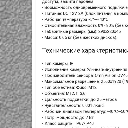
доступа, защита паролем
• Возможность одновременного подключен
• Питание: DC 12V 2A (блок питания в комп
• Рабочая температура -5°~+40°C
• Относительная влажность 0%~80% (без к
• Габаритные размеры (мм): 290х220х45
• Масса: 0.65 кг (без жестких дисков).
Технические характеристик
• Тип камеры: IP
• Исполнение камеры: Уличная/Внутренняя
• Производитель сенсора: OmniVision OV46
• Максимальное разрешение: 2560x1920 (1
• Тип объектива: Фикс. М12
• Объектив: M12, f=3,6
• Дальность подсветки: до 25 метров
• Чувствительность: 0,001 люкс
• Рабочий диапазон температур: -40°С~50°
• Потр. мощность: до 7 Вт
• Класс защиты: IP67/IP40