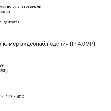
ия до 5 пользователей
лекте)
онденсата)
и камер видеонаблюдения (IP 4.0MP)
89
920Р)
С/ -10°С~50°С