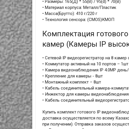
• Размеры: 165(Д) * 55(В) / 95(d) * 70(В)
• Материал корпуса: Металл/Пластик
• Масса(Брутто): 410 г/220 г
• Технология сенсора: (CMOS)КМОП
Комплектация готового
камер (Камеры IP высо
• Сетевой IP видеорегистратор на 8 камер
• Коммутатор активный на 10 портов – 1шт
• Камера видеонаблюдения IP 4.0MP день/
• Крепление для камеры - 8шт
• Монтажный комплект – 8шт
• Кабель соединительный камера-коммутат
• Инжектор для камеры видеонаблюдения
• Кабель соединительный видеорегистрато
Купить комплект готового IP видеонаблюде
доставка осуществляется по всему Казахс
при получении). Отправка заказов осущест