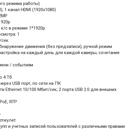
ого режима работы)
, 1 канал HDMI (1920х1080)
 2MP
1920p
 к/с в режиме 1*1920p
смотра: 1
/сек
обнаружение движения (без предзаписи), ручной режим
настройка на каждый день для каждой камеры, сочетание
мени / событиям
о 4 Тб
через USB порт, по сети на ПК
и Ethernet 10/100 Мбит/сек; 2 порта USB 2.0 для внешних
PPoE, RTP
ю
xmey.net
рупп и учетных записей пользователей с различными правами