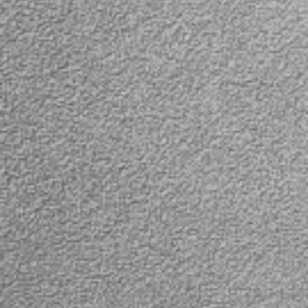
видеорегистраторы,
видеорегистрат
портативные DVD
портативные DV
проигрыватели,
проигрыватели,
автомобильные мониторы
автомобильные
и т.д) в штатное гнездо
и т.д) в штатное
автомобильного
автомобильног
прикуривателя.
прикуривателя.
Расширитель
гнездо расшири
прикуривателя так же
оснащено кнопк
оснащен двумя USB
включения/выкл
портами с выходным
световым инди
напряжением 5V/1000мА
для удобства
для подзарядки
использования 
всевозможных гаджетов
безопасности в
(мобильный телефон,
устройств. Если
смартфон, игровые
отключить какое
консоли, mp3/mp4 плееры,
устройств, не н
планшеты и т.д.) и
вынимать его из
световым индикатором
прикуривателя,
для USB портов.
достаточно про
Максимальная
отключить этот 
выдаваемая мощность
кнопки. Это очен
автомобильного тройника
позволяет не от
составляет 120W (кроме
на подключение
USB портов).
устройства в ра
расширителя.
Расширитель
прикуривателя т
оснащен двумя 
портами с выхо
напряжением 5V
для подзарядки
всевозможных г
таких как моби
телефон, смартф