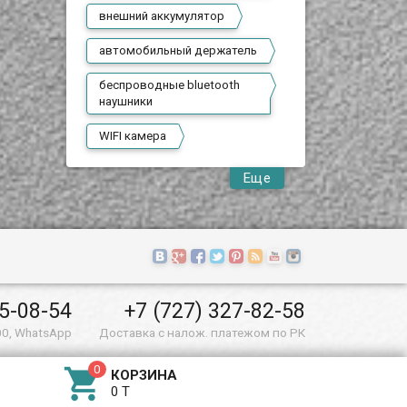
внешний аккумулятор
автомобильный держатель
беспроводные bluetooth
наушники
WIFI камера
Еще
55-08-54
+7 (727) 327-82-58
00, WhatsApp
Доставка с налож. платежом по РК

КОРЗИНА
0 T