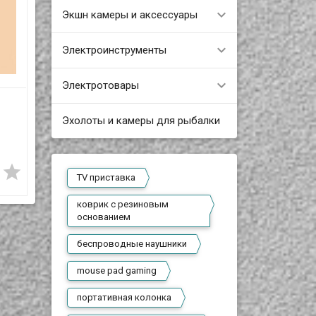
Экшн камеры и аксессуары
Электроинструменты
Электротовары
Кабель Micro USB -
Кабель Micro USB -
USB, 2 метра
USB, 2 метра
Эхолоты и камеры для рыбалки
2 000 T
2 000 T
В наличии
В наличии






USB
Интерфейсный кабель USB
Интерфейсный кабель USB
TV приставка
2.0 - micro USB.
2.0 - micro USB.
Предназначен для
Предназначен для
ой
соединения между собой
соединения между собой
коврик с резиновым
двух электронных
двух электронных
щих
устройств, использующих
устройств, использующих
основанием
шину
для передачи данных шину
для передачи данных шину
USB.
USB.
беспроводные наушники
mouse pad gaming
портативная колонка