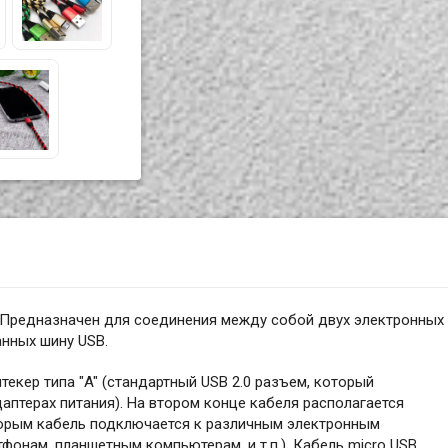
. Предназначен для соединения между собой двух электронных
нных шину USB.
екер типа "A" (стандартный USB 2.0 разъем, который
даптерах питания). На втором конце кабеля располагается
оторым кабель подключается к различным электронным
фонам, планшетным компьютерам, и т.п.). Кабель micro USB