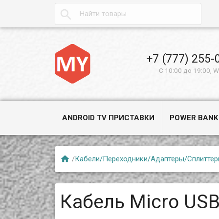

+7 (777) 255-
С 10:00 до 19:00, 
ANDROID TV ПРИСТАВКИ
POWER BANK

/
Кабели/Переходники/Адаптеры/Сплиттер
Кабель Micro USB