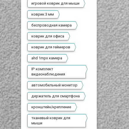
игровой коврик для мыши
коврик 3 мм
беспроводная камера
коврик для офиса
коврик для геймеров
ahd 1mpx камера
IP комплект
видеонаблюдения
автомобильный монитор
держатель для смартфона
кронштейн/крепление
тканевый коврик для
мыши