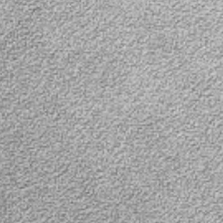
оры,
D
 мониторы
 гнездо
о
 Каждое
теля
ой
ючения и
катором
и большей
аших
 вы хотите
-то из
ужно
 разъема
сто
разъем с
ь удобно и
влекаться
зъем
ак же
USB
дным
/1200мА
аджетов,
льный
он,