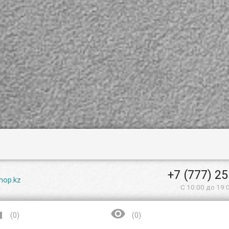
и, mp3/mp4
ты,
ареты и
+7 (777) 2
hop.kz
С 10:00 до 19:


(
0
)
(
0
)