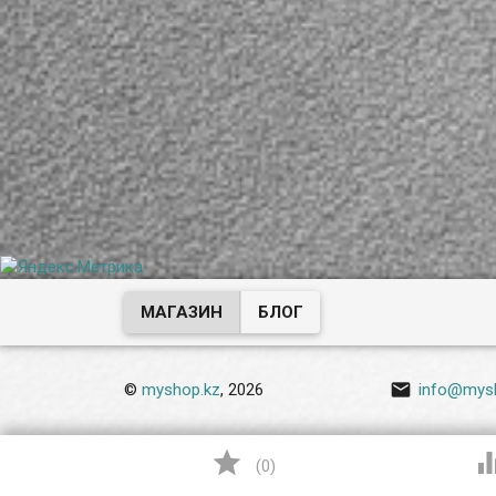
игровые консол
плееры, планше
электронные сиг
т.д.
МАГАЗИН
БЛОГ

©
myshop.kz
, 2026
info@mys

(
0
)