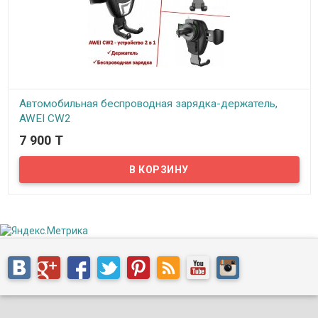
Автомобильная беспроводная зарядка-держатель,
AWEI CW2
7 900 T
В наличии
Представляем Вам автомобильную беспроводную зарядку-
держатель AWEI CW2. AWEI CW2 - устройство 2 в 1, объединившее
в себе функцию держателя и бесконтактной индуктивной
зарядки для современных смартфонов поддерживающих данную
технологию.