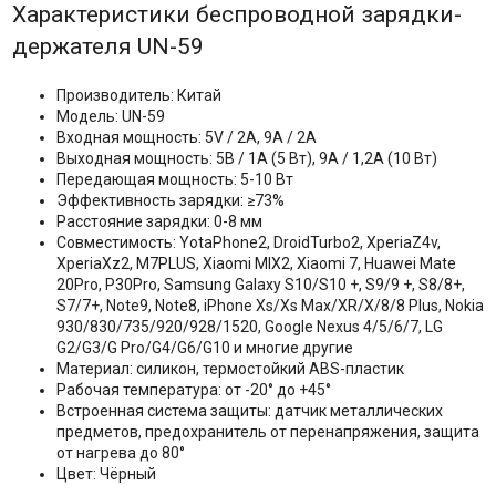
Характеристики беспроводной зарядки-
держателя UN-59
Производитель: Китай
Модель: UN-59
Входная мощность: 5V / 2A, 9A / 2A
Выходная мощность: 5В / 1А (5 Вт), 9А / 1,2А (10 Вт)
Передающая мощность: 5-10 Вт
Эффективность зарядки: ≥73%
Расстояние зарядки: 0-8 мм
Совместимость: YotaPhone2, DroidTurbo2, XperiaZ4v,
XperiaXz2, M7PLUS, Xiaomi MIX2, Xiaomi 7, Huawei Mate
20Pro, P30Pro, Samsung Galaxy S10/S10 +, S9/9 +, S8/8+,
S7/7+, Note9, Note8, iPhone Xs/Xs Max/XR/X/8/8 Plus, Nokia
930/830/735/920/928/1520, Google Nexus 4/5/6/7, LG
G2/G3/G Pro/G4/G6/G10 и многие другие
Материал: силикон, термостойкий ABS-пластик
Рабочая температура: от -20° до +45°
Встроенная система защиты: датчик металлических
предметов, предохранитель от перенапряжения, защита
от нагрева до 80°
Цвет: Чёрный