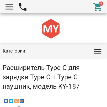




Категории
Расширитель Type C для
зарядки Type C + Type C
наушник, модель KY-187