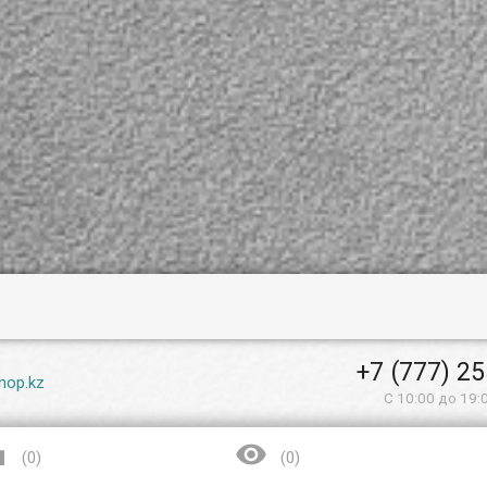
+7 (777) 2
hop.kz
С 10:00 до 19:


(
0
)
(
0
)