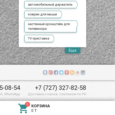
автомобильный держатель
коврик для мыши
настенный кронштейн для
телевизора
TV приставка
Еще
55-08-54
+7 (727) 327-82-58
00, WhatsApp
Доставка с налож. платежом по РК

КОРЗИНА
0 T