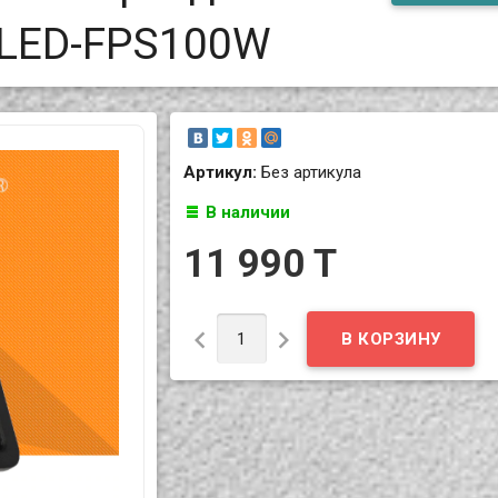
 LED-FPS100W
Артикул:
Без артикула
В наличии
11 990 T

