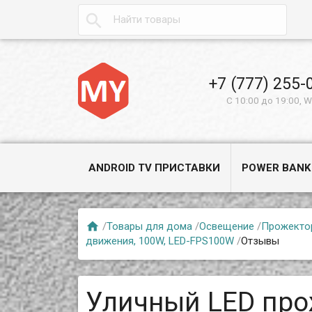

+7 (777) 255-
С 10:00 до 19:00, 
ANDROID TV ПРИСТАВКИ
POWER BANK

/
Товары для дома
/
Освещение
/
Прожекто
движения, 100W, LED-FPS100W
/
Отзывы
Уличный LED про