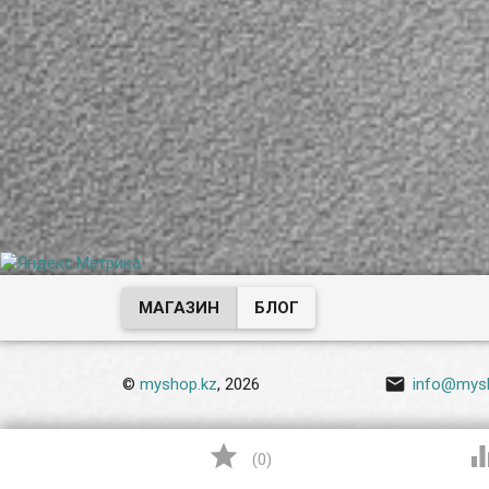
МАГАЗИН
БЛОГ

©
myshop.kz
, 2026
info@mys

(
0
)