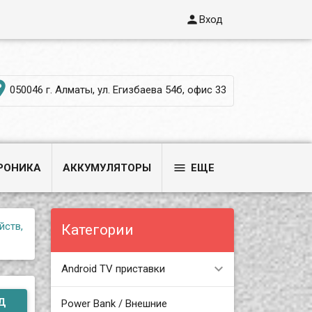

Вход

050046 г. Алматы, ул. Егизбаева 54б, офис 33

РОНИКА
АККУМУЛЯТОРЫ
ЕЩЕ
йств,
Категории
Android TV приставки
Д
Power Bank / Внешние