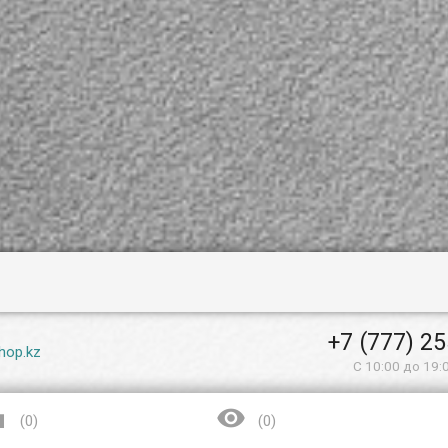
+7 (777) 2
hop.kz
С 10:00 до 19:


(
0
)
(
0
)