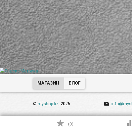
МАГАЗИН
БЛОГ

©
myshop.kz
, 2026
info@mys

(
0
)