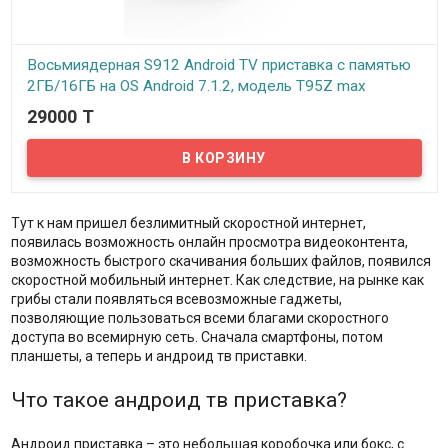
Восьмиядерная S912 Android TV приставка с памятью
2ГБ/16ГБ на OS Android 7.1.2, модель T95Z max
29000 T
In stock
Представляем вам безукоризненно мощную Android TV
приставку, которая позволит вам легко просматривать фильмы
в HD и 4К разрешении, играть в продвинутые 3D игры и испытать
все удобства быстрой и отзывчивой системы под управлением
восьми ядерного процессора...
Тут к нам пришел безлимитный скоростной интернет,
появилась возможность онлайн просмотра видеоконтента,
возможность быстрого скачивания больших файлов, появился
скоростной мобильный интернет. Как следствие, на рынке как
грибы стали появляться всевозможные гаджеты,
позволяющие пользоваться всеми благами скоростного
доступа во всемирную сеть. Сначала смартфоны, потом
планшеты, а теперь и андроид тв приставки.
Что такое андроид тв приставка?
Андроид приставка – это небольшая коробочка или бокс, с