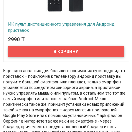
ИК пульт дистанционного управления для Андроид
приставок
2990 T
In stock
Предлагаем ИК пульт для Android TV приставок. Данный пульт
дистанционного управления работает от 2х обычных батареек
стандарта ААА.
Еще одна аналогия для большего понимания сути андроид тв
приставок – подключив к телевизору андроид приставку вы
получите большой смартфон или планшет, только смартфон
управляется посредством сенсорного экрана, а приставкой
нужно управлять мышью или пультом, в остальном это тот же
самый смартфон или планшет на базе Android. Меню
практически такое же, принцип установки новых приложений
такой же как на смартфонах – через магазин приложений
Google Play Store или с помощью установочных *.apk файлов.
Серфинг в интернете так же как и на смартфоне - через
браузер, причем есть предустановленный браузер и есть