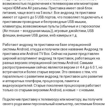
возможностью подключения к телевизорам или мониторам
через HDMI или AV разъемы. Приставка имеет свой блок
питания, чаще всего на 5 вольт. Все андроид тв приставки
имеют от одного до 5 USB портов, что позволяет подключать к
приставкам проводные и беспроводные USB мышки,
клавиатуры, всевозможные пульты (обычные и с гироскопом
(Air mouse – воздушная мышь)), игровые джойстики, USB
флешки, внешние USB диски, web камеры и т.д.
Работают андроид тв приставки на базе операционной
системы Android, откуда и получили свое название Андроид тв
приставка или Android TV Box. Сейчас на рынке представлен
широкий ассортимент андроид тв приставок, работающих на
разных версиях операционной системы Android. Самыми
распространенными сейчас являются версии от 4.4 до 6.0.1, но
встречаются и более старые версии. Это связано с тем, что
параллельно с развитием андроид тв приставок шло развитие
и аппаратных платформ, процессоров, памяти и
видеоускорителей. Старые поколения процессоров работают
только со старыми версиями Android, а новые – с новыми.
Подключив приставку к телевизору или монитору, вы получите
своего рода мини персональный компьютер, системным блоком