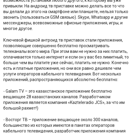
возможность установки любого другого, к которому вы уже
привыкли. На андроид тв приставке можно делать все то что
вы делали до этого на смартфоне или планшете, нельзя только
звонить (пользоваться GSM связью). Skype, Whatsapp и другие
мессенджеры, всевозможные офисные приложения, игры, и
многое другое.
Ключевой фишкой антроид тв приставок стали приложения,
позволяющие совершенно бесплатно просматривать
телеканалы всего мира. При этом вам не нужно за них платить,
оплачивается только интернет и если он у вас без лимитный, то
больше чем вы платите уже сейчас, платить не нужно. Конечно
есть и платные приложения, но они все равно дешевле чем
услуги операторов кабельного телевидения. Вот несколько
приложений, распространяющихся абсолютно бесплатно:
- Galam TV – это казахстанское приложение бесплатно
вещающее 28 казахстанских каналов. Разработчиком
приложения является компания «Kazteleradio JCS», за что им
большой рахмет!)
- Восторг ТВ – приложение вещающее около 300 каналов,
большинство из которых имеются в пакетах операторов
кабельного телевидения, разработчик приложения компания