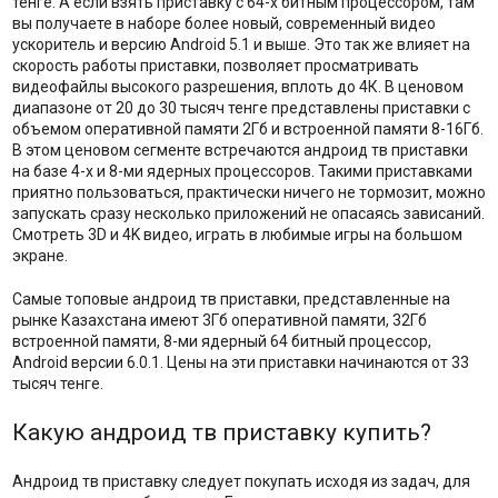
тенге. А если взять приставку с 64-х битным процессором, там
вы получаете в наборе более новый, современный видео
ускоритель и версию Android 5.1 и выше. Это так же влияет на
скорость работы приставки, позволяет просматривать
видеофайлы высокого разрешения, вплоть до 4К. В ценовом
диапазоне от 20 до 30 тысяч тенге представлены приставки с
объемом оперативной памяти 2Гб и встроенной памяти 8-16Гб.
В этом ценовом сегменте встречаются андроид тв приставки
на базе 4-х и 8-ми ядерных процессоров. Такими приставками
приятно пользоваться, практически ничего не тормозит, можно
запускать сразу несколько приложений не опасаясь зависаний.
Смотреть 3D и 4K видео, играть в любимые игры на большом
экране.
Самые топовые андроид тв приставки, представленные на
рынке Казахстана имеют 3Гб оперативной памяти, 32Гб
встроенной памяти, 8-ми ядерный 64 битный процессор,
Android версии 6.0.1. Цены на эти приставки начинаются от 33
тысяч тенге.
Какую андроид тв приставку купить?
Андроид тв приставку следует покупать исходя из задач, для