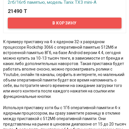
2гб/16гб памятью, модель Tanix TX3 mini-A
21490 T
In stock
Встречайте новый TV бокс на OC Android - Tanix TX3 mini-A,
выполненный на процессоре Amlogic S905W. Несмотря на
приемлемую цену вы получите весьма приличную
производительность которую обеспечит четырех ядерный
процессор. А для просмотра любых медиа файлов в девайс
включены все современные видеокодеки включая H.264,H.265.
К примеру приставку на 4-х ядерном 32-х разрядном
Данное устройство обеспечит полный комфорт при просмотре
видео c Youtube даже в разрешение 4K (2160p), не говоря уже о
процессоре Rockchip 3066 с оперативной памятью 512Мб и
Full HD....
встроенной памятью 8Гб, на базе Android версии 4.4, сегодня
можно купить за 10-13 тысяч тенге, в зависимости от бренда и
каких либо дополнительных наворотов. Такая приставка будет
работать вполне сносно, можно просматривать ролики с
Youtube, онлайн тв каналы, серфить в интернете, но маленький
объем оперативной памяти будет все время напоминать о
себе, вы потратите много времени на ожидание загрузки того
или иного контента после каждого нажатия на ссылки или
функциональные кнопки.
Используя приставку хотя бы с 1Гб оперативной памяти и 4-х
ядерным процессором, вы сразу заметите разницу в отклике
между приставкой с 512Мб оперативной памяти. Они
представлены на рынке в ценовом диапазоне от 15 до 20 тысяч