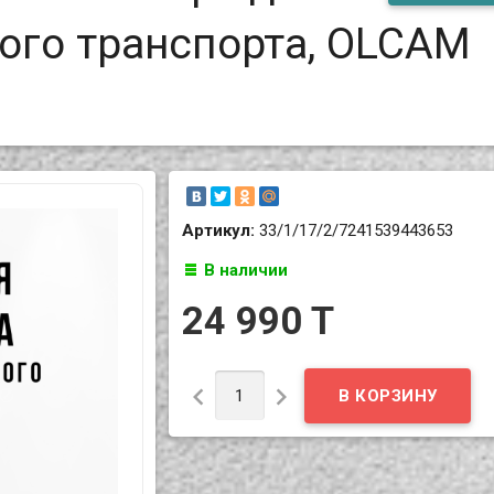
ого транспорта, OLCAM
Артикул:
33/1/17/2/7241539443653
В наличии
24 990 T

