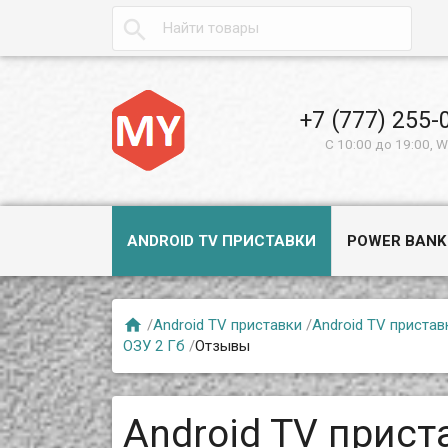

+7 (777) 255-
С 10:00 до 19:00, 
ANDROID TV ПРИСТАВКИ
POWER BANK

/
Android TV приставки
/
Android TV пристав
ОЗУ 2 Гб
/
Отзывы
Android TV приста