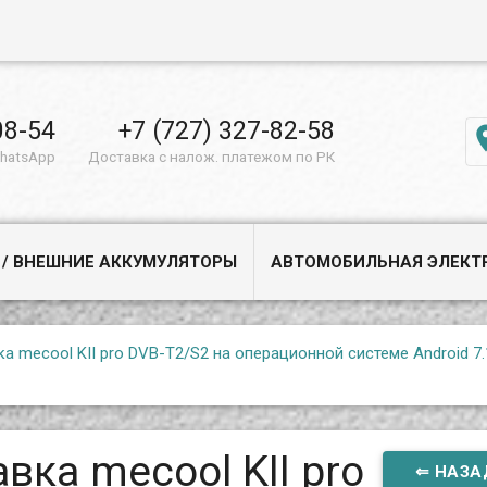
08-54
+7 (727) 327-82-58
WhatsApp
Доставка с налож. платежом по РК
 / ВНЕШНИЕ АККУМУЛЯТОРЫ
АВТОМОБИЛЬНАЯ ЭЛЕКТ
ка mecool KII pro DVB-T2/S2 на операционной системе Android 7.1
вка mecool KII pro
⇐ НАЗА